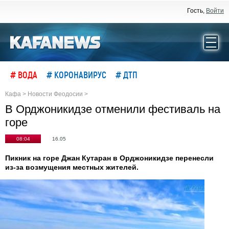
Гость,
Войти
# ВОДА
# КОРОНАВИРУС
# ДТП
Кафа
>
Новости Феодосии
>
В Орджоникидзе отменили фестиваль на
горе
08:04
16.05
Пикник на горе Джан Кутаран в Орджоникидзе перенесли
из-за возмущения местных жителей.