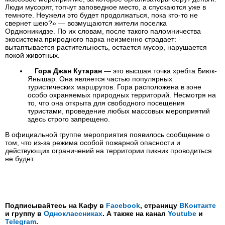
Люди мусорят, топчут заповедное место, а спускаются уже в
темноте. Неужели это будет продолжаться, пока кто-то не
свернет шею?» — возмущаются жители поселка
Орджоникидзе. По их словам, после такого паломничества
экосистема природного парка неизменно страдает:
вытаптывается растительность, остается мусор, нарушается
покой животных.
Гора Джан Кутаран
— это высшая точка хребта Биюк-
Янышар. Она является частью популярных
туристических маршрутов. Гора расположена в зоне
особо охраняемых природных территорий. Несмотря на
то, что она открыта для свободного посещения
туристами, проведение любых массовых мероприятий
здесь строго запрещено.
В официальной группе мероприятия появилось сообщение о
том, что из-за режима особой пожарной опасности и
действующих ограничений на территории пикник проводиться
не будет.
Подписывайтесь на Кафу в
Facebook
, страницу
ВКонтакте
и группу в
Одноклассниках
. А также на канал
Youtube
и
Telegram
.