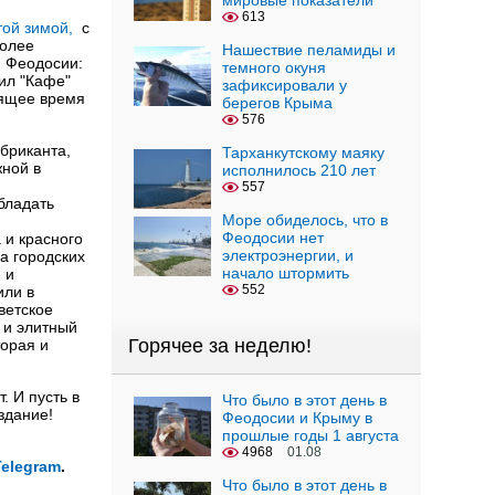
мировые показатели
613
той зимой,
с
Более
Нашествие пеламиды и
и Феодосии:
темного окуня
ил "Кафе"
зафиксировали у
оящее время
берегов Крыма
576
абриканта,
Тарханкутскому маяку
жной в
исполнилось 210 лет
557
бладать
Море обиделось, что в
Феодосии нет
 и красного
электроэнергии, и
а городских
начало штормить
 и
552
или в
ветское
 и элитный
Горячее за неделю!
торая и
. И пусть в
Что было в этот день в
здание!
Феодосии и Крыму в
прошлые годы 1 августа
4968
01.08
Telegram
.
Что было в этот день в