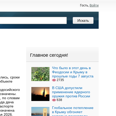
Гость,
Войти
Главное сегодня!
Что было в этот день в
Феодосии и Крыму в
прошлые годы 7 августа
лись, сроки
2735
объекте
В США допустили
одосийского
применение ядерного
бозначены.
оружия против России
, по словам
638
ода дача
паспорте
Глобальное потепление
означена
в Крыму обгоняет
я 2026.