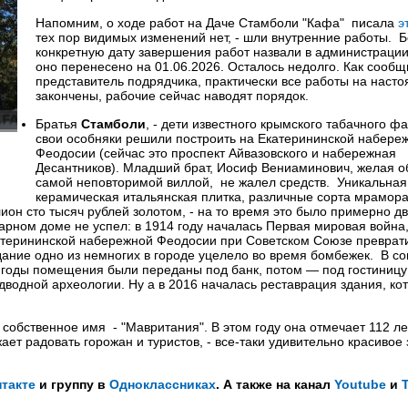
Напомним, о ходе работ на Даче Стамболи "Кафа" писала
э
тех пор видимых изменений нет, - шли внутренние работы. 
конкретную дату завершения работ назвали в администраци
оно перенесено на 01.06.2026. Осталось недолго. Как сообщ
представитель подрядчика, практически все работы на наст
закончены, рабочие сейчас наводят порядок.
Братья
Стамболи
, - дети известного крымского табачного ф
свои особняки решили построить на Екатерининской набере
Феодосии (сейчас это проспект Айвазовского и набережная
Десантников). Младший брат, Иосиф Вениаминович, желая о
самой неповторимой виллой, не жалел средств. Уникальная
керамическая итальянская плитка, различные сорта мрамора
он сто тысяч рублей золотом, - на то время это было примерно дв
рном доме не успел: в 1914 году началась Первая мировая война,
атерининской набережной Феодосии при Советском Союзе преврат
дание одно из немногих в городе уцелело во время бомбежек. В со
 годы помещения были переданы под банк, потом — под гостиницу
водной археологии. Ну а в 2016 началась реставрация здания, ко
обственное имя - "Мавритания". В этом году она отмечает 112 лет
ает радовать горожан и туристов, - все-таки удивительно красивое 
такте
и группу в
Одноклассниках
. А также на канал
Youtube
и