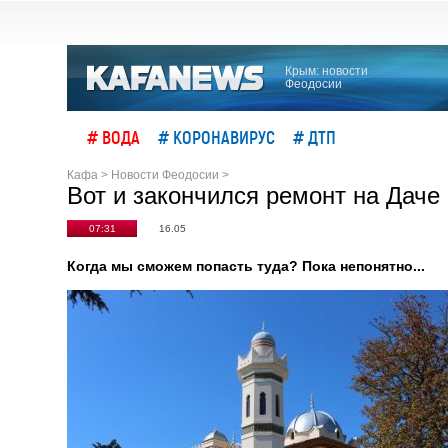
Крым: новости
Феодосии
# ВОДА
# КОРОНАВИРУС
# ДТП
Кафа
>
Новости Феодосии
>
Вот и закончился ремонт на Даче
07:31
16.05
Когда мы сможем попасть туда? Пока непонятно...