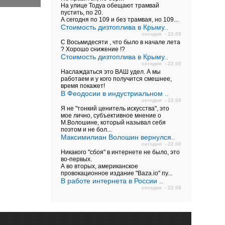
На улице Тодуа обещают трамвай
пустить, по 20.
А сегодня по 109 и без трамвая, но 109...
Стоимость дизтоплива в Крыму..
сегодня - 22.08
С Восьмидесяти , что было в начале лета
? Хорошо снижение !?
Стоимость дизтоплива в Крыму..
сегодня - 22.08
Наслаждаться это ВАШ удел. А мы
работаем и у кого получится смешнее,
время покажет!
В Феодосии в индустриальном ..
сегодня - 22.08
Я не "тонкий ценитель искусства", это
мое лично, субъективное мнение о
М.Волошине, который называл себя
поэтом и не бол...
Максимилиан Волошин вернулся..
сегодня - 22.08
Никакого "сбоя" в интернете не было, это
во-первых.
А во вторых, американское
провокационное издание "Baza.io" пу...
В работе интернета в России ..
сегодня - 22.08