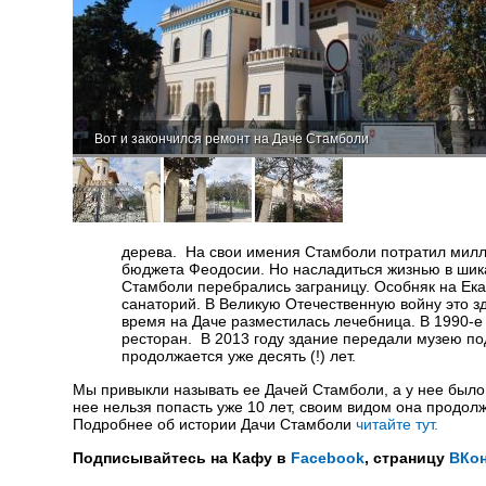
Вот и закончился ремонт на Даче Стамболи
дерева. На свои имения Стамболи потратил милли
бюджета Феодосии. Но насладиться жизнью в шика
Стамболи перебрались заграницу. Особняк на Ек
санаторий. В Великую Отечественную войну это з
время на Даче разместилась лечебница. В 1990-е
ресторан. В 2013 году здание передали музею под
продолжается уже десять (!) лет.
Мы привыкли называть ее Дачей Стамболи, а у нее было с
нее нельзя попасть уже 10 лет, своим видом она продолж
Подробнее об истории Дачи Стамболи
читайте тут.
Подписывайтесь на Кафу в
Facebook
, страницу
ВКон