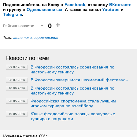
Подписывайтесь на Кафу в
Facebook
, страницу
ВКонтакте
и группу в
Одноклассниках
. А также на канал
Youtube
и
Telegram
.
-
+
0
Рейтинг новости:
Теги:
атлетика
,
соревнования
Новости по теме
В Феодосии состоялись соревнования по
29.07.2026
настольному теннису
В Феодосии завершился шахматный фестиваль
28.07.2026
В Феодосии состоялись соревнования по
10.06.2026
настольному теннису
Феодосийская спортсменка стала лучшим
20.05.2026
игроком турнира по волейболу
Юные феодосийские пловцы вернулись с
19.05.2026
турнира с наградами
Комментарии (
0
):