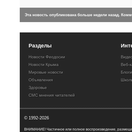
Эта новость опубликована больше недели назад. Ком
Разделы
Инт
Новости Феодосии
Виде
Новости Крыма
Веб-
Мировые новости
Блог
Объявления
Школ
Здоровье
СМС мнения читателей
© 1992-2026
ВНИМАНИЕ! Частичное или полное воспроизведение, размещенн