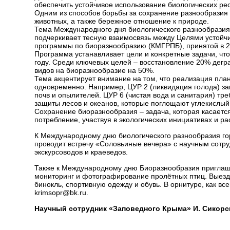
обеспечить устойчивое использование биологических рес
Одним из способов борьбы за сохранение разнообразия 
животных, а также бережное отношение к природе.
Тема Международного дня биологического разнообразия в
подчеркивает тесную взаимосвязь между Целями устойч
программы по биоразнообразию (КМГРПБ), принятой в 2
Программа устанавливает цели и конкретные задачи, что
году. Среди ключевых целей – восстановление 20% дег
видов на биоразнообразие на 50%.
Тема акцентирует внимание на том, что реализация пл
одновременно. Например, ЦУР 2 (ликвидация голода) зав
почв и опылителей. ЦУР 6 (чистая вода и санитария) тр
защиты лесов и океанов, которые поглощают углекислый
Сохранение биоразнообразия – задача, которая касается
потребление, участвуя в экологических инициативах и р
К Международному дню биологического разнообразия горо
проводит встречу «Соловьиные вечера» с научным сотр
экскурсоводов и краеведов.
Также к Международному дню Биоразнообразия приглаша
мониторинг и фотографирование пролётных птиц. Выезд 
бинокль, спортивную одежду и обувь. В орнитуре, как вс
krimsopr@bk.ru
.
Научный сотрудник «Заповедного Крыма» И. Сикор