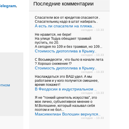
Последние комментарии
Telegram
.
Спасатели все от кредитов спасаются .
Спасательниц надо в штат набирать .
А есть ли спасатели на пляжа..
сегодня - 13.33
Не нравится, не бери!
На улице Тодуа обещают трамвай
пустить, по 20.
А сегодня по 109 и без трамвая, но 109...
Стоимость дизтоплива в Крыму..
сегодня - 13.33
С Восьмидесяти , что было в начале лета
? Хорошо снижение !?
Стоимость дизтоплива в Крыму..
сегодня - 13.33
Наслаждаться это ВАШ удел. А мы
работаем и у кого получится смешнее,
етном
время покажет!
В Феодосии в индустриальном ..
сегодня - 13.33
Я не "тонкий ценитель искусства", это
мое лично, субъективное мнение о
М.Волошине, который называл себя
поэтом и не бол...
Максимилиан Волошин вернулся..
сегодня - 13.33