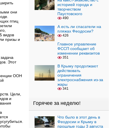
на квест-знакомство с
сширить
историей города и
творчеством
орыми они
Паустовского
роде.
490
ющих птиц
ретили
А есть ли спасатели на
го,
пляжах Феодосии?
5 видов
426
или призы и
Главное управление
ФССП сообщает об
изменении реквизитов
 задача
351
ов. Этот
В Крыму продолжают
действовать
ограничения
еренции ООН
электроснабжения из-за
ой
жары
341
рств. Цели,
идов и
Горячее за неделю!
ования
а
ется
Что было в этот день в
усугубиться.
Феодосии и Крыму в
 чтобы
прошлые годы 3 августа