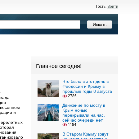
Гость,
Войти
Главное сегодня!
Что было в этот день в
Феодосии и Крыму в
прошлые годы 8 августа
у
2786
екада
дни
Движение по мосту в
 весеннем
Крым ночью
трации и
перекрывали на час,
сейчас очереди нет
перелетных
1154
которая
днования
В Старом Крыму зовут
рганизовало