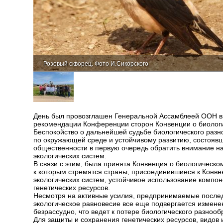
Розовый скворец. Фото И.Сикорского
День был провозглашен Генеральной Ассамблеей ООН в 
рекомендации Конференции сторон Конвенции о биологич
Беспокойство о дальнейшей судьбе биологического разн
по окружающей среде и устойчивому развитию, состоявш
общественности в первую очередь обратить внимание на 
экологических систем.
В связи с этим, была принята Конвенция о биологическом
к которым стремятся страны, присоединившиеся к Конве
экологических систем, устойчивое использование компон
генетических ресурсов.
Несмотря на активные усилия, предпринимаемые послед
экологическое равновесие все еще подвергается измене
безрассудно, что ведет к потере биологического разнооб
Для защиты и сохранения генетических ресурсов, видов 