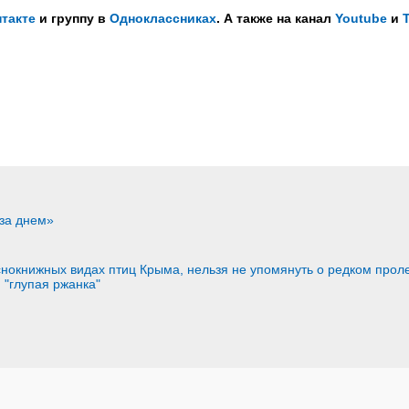
такте
и группу в
Одноклассниках
. А также на канал
Youtube
и
 за днем»
снокнижных видах птиц Крыма, нельзя не упомянуть о редком прол
 "глупая ржанка"