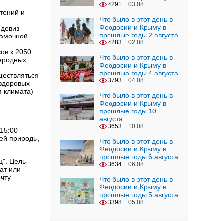
4291
03.08
тений и
Что было в этот день в
Феодосии и Крыму в
 девиз
прошлые годы 2 августа
рамочной
4283
02.08
ов к 2050
Что было в этот день в
жеродных
Феодосии и Крыму в
прошлые годы 4 августа
ществляться
3793
04.08
 здоровых
м климата) –
Что было в этот день в
Феодосии и Крыму в
прошлые годы 10
августа
3653
10.08
 15:00
ей природы,
Что было в этот день в
Феодосии и Крыму в
прошлые годы 6 августа
". Цель -
3634
06.08
ат или
очту
Что было в этот день в
Феодосии и Крыму в
прошлые годы 5 августа
3398
05.08