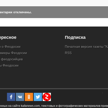
ментарии отключены.
ересное
Подписка
о о Феодосии
Печатная версия газеты "
камеры Феодосии
RSS
и феодосийцев
ы Феодосии
ых на сайте kafanews.com, текстовых и фотографических материалов привет