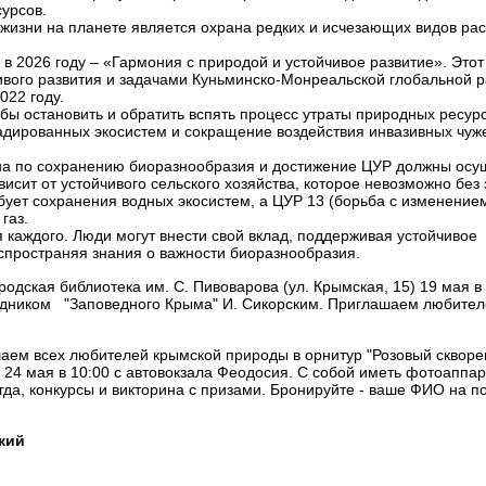
урсов.
жизни на планете является охрана редких и исчезающих видов рас
 2026 году – «Гармония с природой и устойчивое развитие». Этот
ивого развития и задачами Куньминско-Монреальской глобальной 
022 году.
бы остановить и обратить вспять процесс утраты природных ресурс
радированных экосистем и сокращение воздействия инвазивных чу
ана по сохранению биоразнообразия и достижение ЦУР должны осу
исит от устойчивого сельского хозяйства, которое невозможно без
ебует сохранения водных экосистем, а ЦУР 13 (борьба с изменение
 газ.
 каждого. Люди могут внести свой вклад, поддерживая устойчивое
аспространяя знания о важности биоразнообразия.
дская библиотека им. С. Пивоварова (ул. Крымская, 15) 19 мая в
удником "Заповедного Крыма" И. Сикорским. Приглашаем любител
ем всех любителей крымской природы в орнитур "Розовый скворец
24 мая в 10:00 с автовокзала Феодосия. С собой иметь фотоаппар
егда, конкурсы и викторина с призами. Бронируйте - ваше ФИО на п
ский