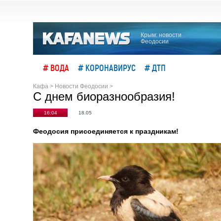
Крым: новости
Феодосии
# ВОДА
# КОРОНАВИРУС
# ДТП
Кафа
>
Новости Феодосии
>
С днем биоразнообразия!
16:04
18.05
Феодосия присоединяется к праздникам!