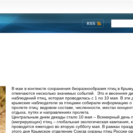
В мае в контексте сохранения биоразнообразия птиц в Крым
отмечаются несколько значимых событий. Это и весенняя д
наблюдений птиц, которая проводилась с 1 по 10 мая. В эти 
крымские наблюдатели за птицами собирали информацию о
пролете птиц: видовом составе, численности, местах концен
отдыха, путях и направлениях пролета.
Центральным днем декады стало 10 мая – Всемирный день 
(мигрирующих) птиц – глобальная экологическая кампания, 
проводится ежегодно во вторую субботу мая. В рамках праз
этого дня Крымское отделение Союза охраны птиц России о