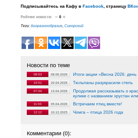
Подписывайтесь на Кафу в
Facebook
, страницу
ВКон
Рейтинг новости:
0
Теги:
биоразнообразие
,
Сикорский
Новости по теме
Итоги акции «Весна 2026: день
08:03
08.06.2026
Тюльпаны разукрасили степь
10:01
20.04.2026
Продолжая рассказывать о кра
07:04
13.04.2026
кулике с названием хрустан или
Встречаем птиц вместе!
11:03
05.04.2026
Чомга – птица 2026 года
12:12
10.12.2025
Комментарии (
0
):