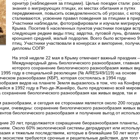
орнитур (наблюдения за птицами). Целью поездки стали: ра
знания о мигрирующих птицах, их местах обитания и путях
передвижения, повысить осведомленность об угрозах, с кот
сталкиваются, усвоение правил поведения за птицами в при
Участники наблюдали, фотографировали и изучали мигриру
Крыма. Посетив 6 населенных пунктов участники поездки вст
следующие редкие виды птиц: авдотка, луговой лунь, фламин
кроншнеп средний, малый подорлик. Всего было встречено 9
птиц. Участники участвовали в конкурсах и викторине, получ
дипломы СОПР.
На этой неделе 22 мая в Крыму отмечают важный праздник –
Международный день биологического разнообразия, главная
которого сохранение биологического разнообразия живых вид
1995 году в специальной резолюции (№ A/RES/49/119) на основе
еском разнообразии (КБР), которая состоялась в 1994 году.
ообразия видов на планете Земля выразилось в том, что на Конф
ейся в 1992 году в Рио-де-Жанейро, было предложено всей миров
сохранение биологического разнообразия как живых видов, так и
 разнообразии, и сегодня ее сторонами является около 200 госуда
нции, очевидны: сохранение биологического разнообразия живых в
ентов биологического разнообразия и получение выгод от использ
ние 20 лет, продолжается сокращение биоразнообразия планеты, 
ниям. Около 60% экологической системы деградирует или использу
разия и тяжелым последствиям, которые в ближайшие 50 лет могут 
и экосистем требуются срочные и решительные действия, для того