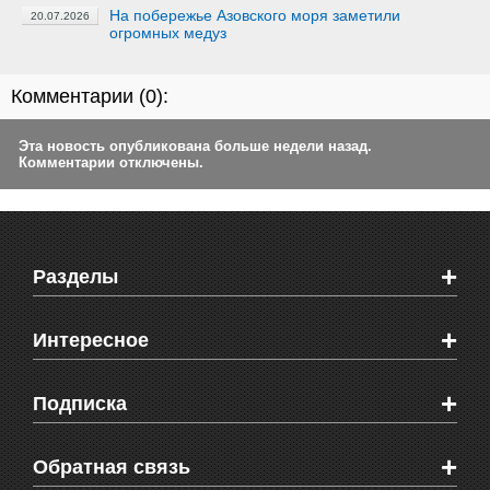
На побережье Азовского моря заметили
20.07.2026
огромных медуз
Комментарии (
0
):
Эта новость опубликована больше недели назад.
Комментарии отключены.
+
Разделы
Новости Феодосии
+
Интересное
Новости Крыма
Мировые новости
Видео о Феодосии
+
Подписка
Объявления
Веб-камеры Феодосии
Здоровье
Блоги феодосийцев
Печатная версия газеты "Кафа"
+
СМС мнения читателей
Обратная связь
Школы Феодосии
RSS