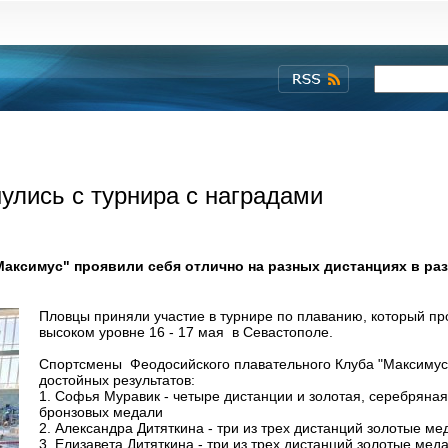
лись с турнира с наградами
аксимус" проявили себя отлично на разных дистанциях в ра
Пловцы приняли участие в турнире по плаванию, который п
высоком уровне 16 - 17 мая в Севастополе.
Спортсмены Феодосийского плавательного Клуба "Максимус
достойных результатов:
1. Софья Муравик - четыре дистанции и золотая, серебряная
бронзовых медали
2. Александра Дитяткина - три из трех дистанций золотые м
3. Елизавета Дитяткина - три из трех дистанций золотые мед