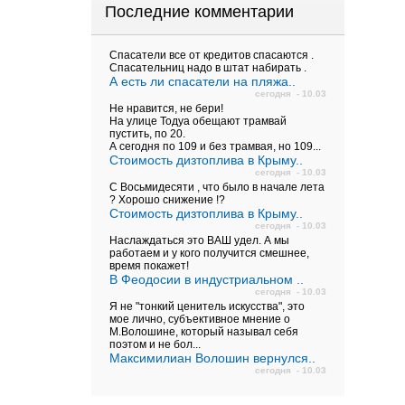
Последние комментарии
Спасатели все от кредитов спасаются .
Спасательниц надо в штат набирать .
А есть ли спасатели на пляжа..
сегодня - 10.03
Не нравится, не бери!
На улице Тодуа обещают трамвай
пустить, по 20.
А сегодня по 109 и без трамвая, но 109...
Стоимость дизтоплива в Крыму..
сегодня - 10.03
С Восьмидесяти , что было в начале лета
? Хорошо снижение !?
Стоимость дизтоплива в Крыму..
сегодня - 10.03
Наслаждаться это ВАШ удел. А мы
работаем и у кого получится смешнее,
время покажет!
В Феодосии в индустриальном ..
сегодня - 10.03
Я не "тонкий ценитель искусства", это
мое лично, субъективное мнение о
М.Волошине, который называл себя
поэтом и не бол...
Максимилиан Волошин вернулся..
сегодня - 10.03