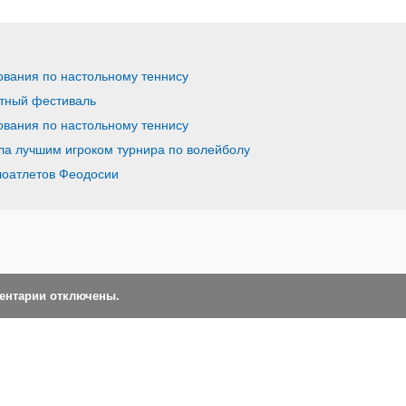
ования по настольному теннису
тный фестиваль
ования по настольному теннису
ла лучшим игроком турнира по волейболу
оатлетов Феодосии
ментарии отключены.