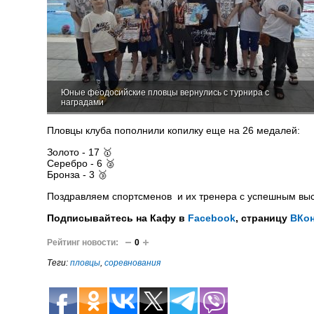
Юные феодосийские пловцы вернулись с турнира с
наградами
Пловцы клуба пополнили копилку еще на 26 медалей:
Золото - 17 🥇
Серебро - 6 🥈
Бронза - 3 🥉
Поздравляем спортсменов и их тренера с успешным вы
Подписывайтесь на Кафу в
Facebook
, страницу
ВКон
Рейтинг новости:
0
Теги:
пловцы
,
соревнования