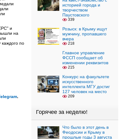
на квест-знакомство с
 медали
историей города и
едали
творчеством
али
Паустовского
339
ЕРС" и
Розыск: в Крыму ищут
 вышли на
мужчину, пропавшего
али
вчера
 каждого по
218
Главное управление
ФССП сообщает об
изменении реквизитов
215
Конкурс на факультете
искусственного
интеллекта МГУ достиг
127 человек на место
Telegram
.
209
Горячее за неделю!
Что было в этот день в
Феодосии и Крыму в
прошлые годы 3 августа