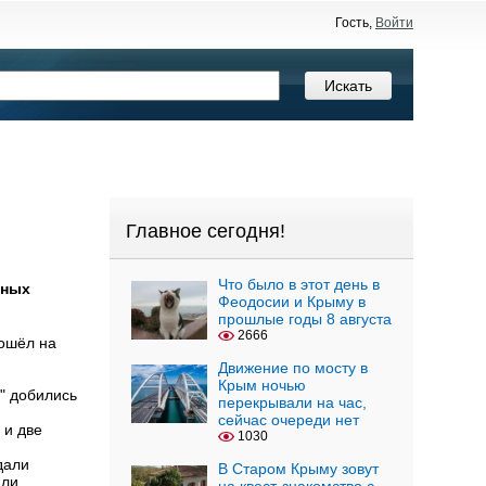
Гость,
Войти
Главное сегодня!
Что было в этот день в
зных
Феодосии и Крыму в
прошлые годы 8 августа
2666
рошёл на
Движение по мосту в
Крым ночью
" добились
перекрывали на час,
сейчас очереди нет
 и две
1030
едали
В Старом Крыму зовут
али