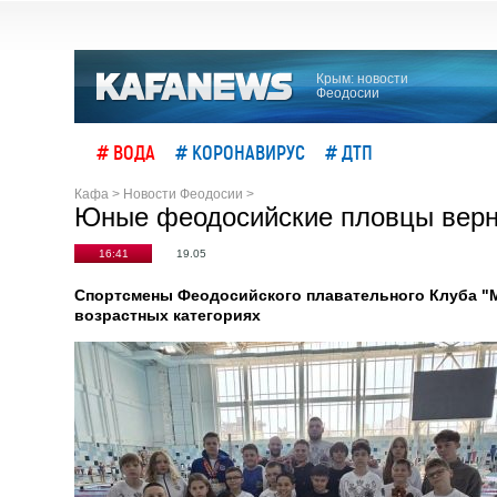
Крым: новости
Феодосии
# ВОДА
# КОРОНАВИРУС
# ДТП
Кафа
>
Новости Феодосии
>
Юные феодосийские пловцы верну
16:41
19.05
Спортсмены Феодосийского плавательного Клуба "М
возрастных категориях