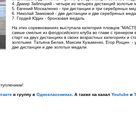
4. Дамир Заблоцкий - четыре из четырех дистанций золотые
5. Евгений Москаленко - три дистанции и три серебряных м
6. Николай Замковой - две дистанции и две серебряных мед
7. Гордей Юдин - бронзовая медаль
На этих соревнованиях выступала категория пловцов "МАСТ
самые смелые из феодосийского клуба во главе с тренером
старт на двух дистанциях в своих возрастных категориях и ст
золотыми: Татьяна Белая, Максим Кузьменко, Егор Рощин - у
две дистанции и две золотых медали.
ступлением!
такте
и группу в
Одноклассниках
. А также на канал
Youtube
и