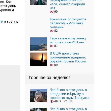
перекрывали на 3,5
ве. Как
часа, сейчас очереди
этот день
нет
уровне и
90
Крымчане пользуются
те
и группу
сервисом «Мои чеки
онлайн»
82
Тарханкутскому маяку
исполнилось 210 лет
81
В США допустили
применение ядерного
оружия против России
69
Горячее за неделю!
Что было в этот день в
Феодосии и Крыму в
прошлые годы 1 августа
4959
01.08
Что было в этот день в