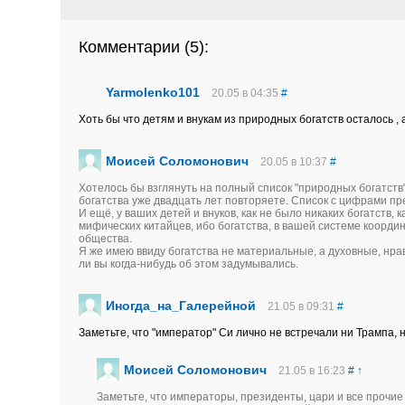
Комментарии (
5
):
Yarmolenko101
20.05 в 04:35
#
Хоть бы что детям и внукам из природных богатств осталось , а
Моисей Соломонович
20.05 в 10:37
#
Хотелось бы взглянуть на полный список "природных богатств"
богатства уже двадцать лет повторяете. Список с цифрами пр
И ещё, у ваших детей и внуков, как не было никаких богатств, к
мифических китайцев, ибо богатства, в вашей системе координ
общества.
Я же имею ввиду богатства не материальные, а духовные, нра
ли вы когда-нибудь об этом задумывались.
Иногда_на_Галерейной
21.05 в 09:31
#
Заметьте, что "император" Си лично не встречали ни Трампа, 
Моисей Соломонович
21.05 в 16:23
#
↑
Заметьте, что императоры, президенты, цари и все прочие