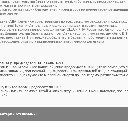
 глава правительства (или его заместители), либо министр иностранных дел (
 открыть и прочитать сей документ.
стов встречает своих благодетелей и кредиторов на пороге своей резиденции,
льче рангом.
ент США Трамп уже успел написать во всех своих мессенджерах и соцсетях, 
у Путина! Трамп и Си подписали около 38 (тридцати восьми) важнейших
 торговле и всякой взаимопомощи между США и КНР. Кроме того было подпис
. Вашингтонский барыга указал тов. Си на недопустимость его дружбы с В. 
о президента. Ну и наконец обед в честь барыги, с лобстерами и курицей «к
ревосходен, отметила привередливая американская делегация.
чал Вице-председатель КНР Хань Чжэн.
н И. Чтобы вам было понятней, вице-председатель в КНР, тоже самое, что в
елкий чиновник, полномочий - 0,2%, власти - 0%, привилегий 0%., не входящий
идента США, в случае его внезапной смерти до новых демократических "выбо
нгу в Китае после Председателя КНР.
еслись к визиту Трампа в Китай и как к визиту В. Путина. Очень наглядно, позна
нией.
ментарии отключены.