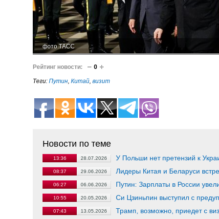
фото ТАСС
Рейтинг новости:
0
Теги:
Путин
,
Китай
,
визит
Новости по теме
У Польши нет претензий к Укра
13:36
28.07.2026
Лидеры Китая и Беларуси встре
08:37
29.06.2026
Путин: Зарплаты в России увел
06:27
06.06.2026
Си Цзиньпин выступил с преду
10:55
20.05.2026
Трамп, возможно, приедет с ви
07:43
13.05.2026