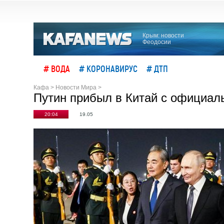
Крым: новости
Феодосии
# ВОДА
# КОРОНАВИРУС
# ДТП
Кафа
>
Новости Мира
>
Путин прибыл в Китай с официал
20:04
19.05