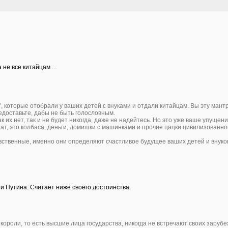
 не все китайцам ...
, которые отобрали у ваших детей с внуками и отдали китайцам. Вы эту мант
едоставьте, дабы не быть голословным.
ак их нет, так и не будет никогда, даже не надейтесь. Но это уже ваше упущени
ат, это колбаса, деньги, домишки с машинками и прочие цацки цивилизованно
вственные, именно они определяют счастливое будущее ваших детей и внуков
ни Путина. Считает ниже своего достоинства.
 короли, то есть высшие лица государства, никогда не встречают своих заруб