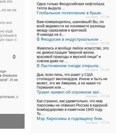
или его
Одна только Феодосийская нефтебаза
тепла выдала ...
 но не на
Глобальное потепление в Крым..
сегодня - 07.24
Вам померещилось, шановный! Вы, по
что его
всей видимости не понимаете разницы
между сарказмом и критикой.
ано ещё
Я никогда не б...
Путиным и
В Феодосии в индустриальном ..
унг пао» с
сегодня - 07.24
Живопись и вообще любое искусство, это
не демонстрация "мирной жизни,
0
красивой природы и вкусной пищи" и
совсем даже не ...
В Ласточкином гнезде открыла..
сегодня - 07.24
ице-
Дык, ясен пень, что ракет у США
 в ближнее
стопиццот миллиардов. Иначе и быть не
ров". И не
может, это же Америка, а не какая-то
Германия или ...
Трамп заявил об огромном зап..
сегодня - 07.24
вательно, с
Как странно, как удивительно, что мэр
Хиросимы не обвинил Россию в ядерной
бомбардировке в памятном 1945 году.
То ...
Мэр Хиросимы в годовщину бом..
сегодня - 07.24