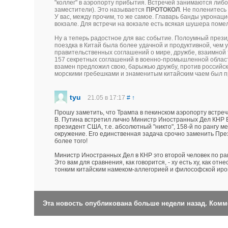
"коллег" в аэропорту прибытия. Встречей занимаются либо
заместители). Это называется
ПРОТОКОЛ
. Не поленитесь
У вас, между прочим, то же самое. Главарь банды укронаци
вокзале. Для встречи на вокзале есть всякая шушера поме
Ну а теперь радостное для вас событие. Полоумный презид
поездка в Китай была более удачной и продуктивной, чем 
правительственных соглашений о мире, дружбе, взаимной
157 секретных соглашений в военно-промышленной области
взамен предложил свою, барыжью дружбу, против российског
морскими гребешками и знаменитым китайским чаем был п
tyu
21.05 в 17:17
#
↑
Прошу заметить, что Трампа в пекинском аэропорту встре
В. Путина встретил лично Министр Иностранных Дел КНР Ва
президент США, т.е. абсолютный "никто", 158-й по рангу м
окружение. Его единственная задача срочно заменить През
более того!
Министр Иностранных Дел в КНР это второй человек по ра
Это вам для сравнения, как говорится, - ху есть ху, как отн
тонким китайским намеком-аллегорией и философской иро
Эта новость опубликована больше недели назад. Ком