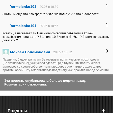
1
Yarmolenko101
20.05 в 10:39
Знать бы ещё что " во вред" ? А что "на пользу" ? А что "наоборот" ?
1
Yarmolenko101
20.05 в 10:55
Кстати , а не желает ли Пашинян со своими ребятами в Хоккей
кремлёвским проиграть ? 7:1 , или 10:2 чтоб счёт был ? Делом так сказать ,
доказать ?
0
Моисей Соломонович
20.05 в 15:12
Пашинян, будучи глупым и безмозглым политическим прохиндеем
(Саакашвили v.02), уже успел сделать ряд глупейших политических
маневров со своим собственным народом, а это намного хуже шагов
против России. Эту американскую подстилку уже проклял народ Армении.
Эта новость опубликована больше недели назад.
Комментарии отключены.
+
Разделы