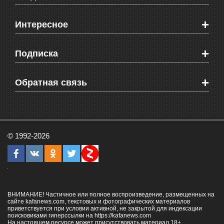
Новости Феодосии
+
Интересное
Новости Крыма
Мировые новости
Видео о Феодосии
+
Подписка
Объявления
Веб-камеры Феодосии
Здоровье
Блоги феодосийцев
Печатная версия газеты "Кафа"
+
СМС мнения читателей
Обратная связь
Школы Феодосии
RSS
Рекламодателям
Контактная информация
© 1992-2026
ВНИМАНИЕ! Частичное или полное воспроизведение, размещенных на
сайте kafanews.com, текстовых и фотографических материалов
приветствуется при условии активной, не закрытой для индексации
поисковиками гиперссылки на
https://kafanews.com
На настоящем ресурсе может присутствовать материал 18+