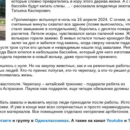
которые словно превратились в кору этого дерева жизни. А с 
бассейн будут капать слезы…, - рассказала владелица экзот
Татьяна Касперович.
«Тропикпарк» вспыхнул в ночь на 16 апреля 2024. С огнем, к
считанные минуты охватил все здание (позже выяснилось, ч
стало замыкание в холодильнике), боролись с десяток пожа
расчетов. Летели искры, чувствовался запах паленой кожи. 
вольерах горели заживо. В живых остался только крокодил В
залег на дно и забился под камень, когда сверху начали пад
Спустя трое суток его целым и невредимым нашли под завалами. Ре
ода Вася ютился в небольшом бассейне, который для него изготови
кодила перевели в новый вольер, даже просторнее прежнего.
лось с нуля. Но на закупку животных, как и на ремонтные работы
людей. Кто-то принес попугая, кто-то черепаху, а кто-то решил р
появилась жизнь.
евастополя. Черепаху – китайский трионикс - подарили ребята из
з Астрахани. Пауков нам подарили, еще четыре обезьянки должны 
бать завалы и вывозить мусор люди приходили после работы. Ист
жки. И уже в конце мая всех сопричастных и просто неравнодушн
ихся материалов. Все помещение отделано негорючим артбетоном.
такте
и группу в
Одноклассниках
. А также на канал
Youtube
и