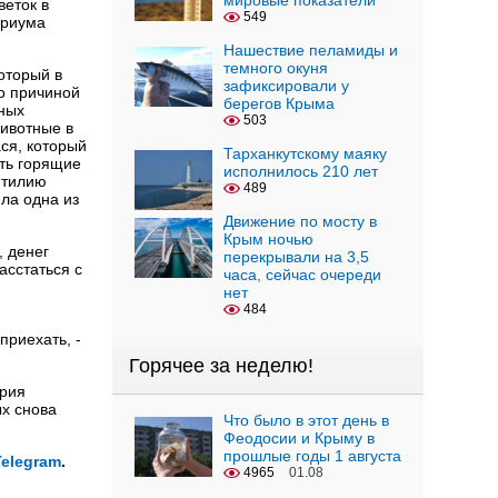
мировые показатели
веток в
549
ариума
Нашествие пеламиды и
темного окуня
оторый в
зафиксировали у
то причиной
берегов Крыма
рных
503
Животные в
ася, который
Тарханкутскому маяку
ать горящие
исполнилось 210 лет
птилию
489
ла одна из
Движение по мосту в
Крым ночью
, денег
перекрывали на 3,5
асстаться с
часа, сейчас очереди
нет
484
приехать, -
Горячее за неделю!
ория
ых снова
Что было в этот день в
Феодосии и Крыму в
прошлые годы 1 августа
Telegram
.
4965
01.08