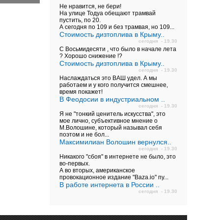
Не нравится, не бери!
На улице Тодуа обещают трамвай
пустить, по 20.
А сегодня по 109 и без трамвая, но 109...
Стоимость дизтоплива в Крыму..
сегодня - 19.30
С Восьмидесяти , что было в начале лета
? Хорошо снижение !?
Стоимость дизтоплива в Крыму..
сегодня - 19.30
Наслаждаться это ВАШ удел. А мы
работаем и у кого получится смешнее,
время покажет!
В Феодосии в индустриальном ..
сегодня - 19.30
Я не "тонкий ценитель искусства", это
мое лично, субъективное мнение о
М.Волошине, который называл себя
поэтом и не бол...
Максимилиан Волошин вернулся..
сегодня - 19.30
Никакого "сбоя" в интернете не было, это
во-первых.
А во вторых, американское
провокационное издание "Baza.io" пу...
В работе интернета в России ..
сегодня - 19.30