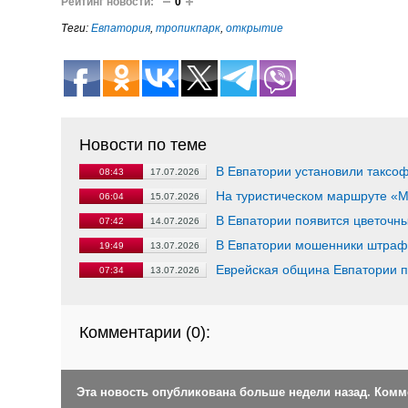
Рейтинг новости:
0
Теги:
Евпатория
,
тропикпарк
,
открытие
Новости по теме
В Евпатории установили таксоф
08:43
17.07.2026
На туристическом маршруте «М
06:04
15.07.2026
В Евпатории появится цветочн
07:42
14.07.2026
В Евпатории мошенники штраф
19:49
13.07.2026
Еврейская община Евпатории по
07:34
13.07.2026
Комментарии (
0
):
Эта новость опубликована больше недели назад. Ком