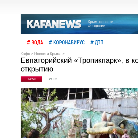
Крым: новости
Феодосии
# ВОДА
# КОРОНАВИРУС
# ДТП
Кафа
>
Новости Крыма
>
Евпаторийский «Тропикпарк», в к
открытию
14:59
21.05