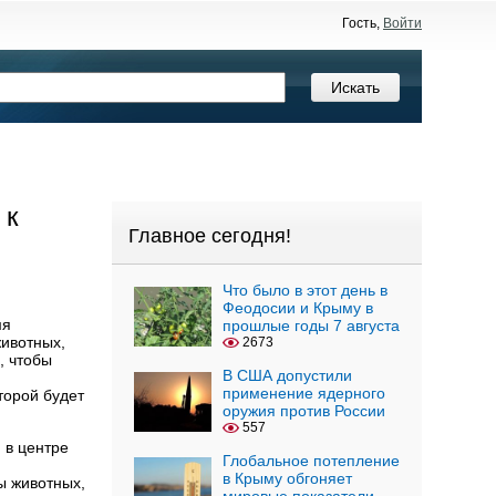
Гость,
Войти
 к
Главное сегодня!
Что было в этот день в
Феодосии и Крыму в
мя
прошлые годы 7 августа
животных,
2673
, чтобы
В США допустили
применение ядерного
торой будет
оружия против России
557
 в центре
Глобальное потепление
в Крыму обгоняет
ы животных,