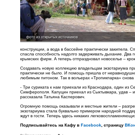
фото из открытых источников
конструкции, а вода в бассейне практически закипела. 
спасла способность надолго задерживать дыхание. Два г
крымских фирм. А теперь отпраздновал новоселье – кро
Создавать новую коллекцию владельцам экзотариума приш
практически не было. И помощь пришла от неравнодушных 
любимым питоном. Так в вольерах «Тропикпарка» снова 
- Три суриката к нам приехали из Краснодара, один из С
Симферополя. Капуцин приехал из Сыктывкара, удав – и
рассказала Татьяна Касперович.
Огромную помощь оказывали и местные жители – разгре
экзотариума стала буквально примером народной поддер
ждут в гости. Теперь здесь никаких легковоспламеняющ
Подписывайтесь на Кафу в
Facebook
, страницу
ВКон