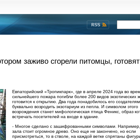
отором заживо сгорели питомцы, готовят
Евпаторийский «Тропикпарк», где в апреле 2024 года во вре
сильнейшего пожара погибли более 200 видов экзотических 
готовится к открытию. Два года понадобилось его создателям
буквально возродить экзотариум из пепла. И символом этого
возрождения станет мифологическая птица Феникс, образ ко
встречать посетителей на входе в здание.
- Многое сделано с зашифрованными символами. Например,
зала стоит огромное древо. Оно еще не закончено, но если
присмотреться, то в стволе, на каждой ветке спрятаны фигур