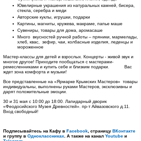
Ювелирные украшения из натуральных камней, бисера,
стекла, серебра и меди
Авторские куклы, игрушки, подарки
Картины, магниты, кружева, макраме, папье маше
Сувениры, товары для дома, аромасаше
Много вкусностей ручной работы – пряники, мармелады,
хлеб, квас, зефир, чаи, колбасные изделия, леденцы и
мороженное
Мастер-классы для детей и взрослых. Концерты - живой звук и
многое другое! Приходите пообщаться с мастерами-
ремесленниками и купить себе и близким подарки. Вас
ждет зона комфорта и музыки!
Все представленные на «Ярмарке Крымских Мастеров» товары
индивидуальны, выполнены руками Мастеров, эксклюзивны и
дарят положительные эмоции.
30 и 31 мая с 10:00 до 18:00. Лапидарный дворик
«Феодосийского Музея Древностей». пр-т Айвазовского д.11.
Вход свободный!
Подписывайтесь на Кафу в
Facebook
, страницу
ВКонтакте
и группу в
Одноклассниках
. А также на канал
Youtube
и