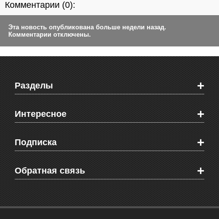
Комментарии (
0
):
Эта новость опубликована больше недели назад.
Комментарии отключены.
+
Разделы
Новости Феодосии
+
Интересное
Новости Крыма
Мировые новости
Видео о Феодосии
+
Подписка
Объявления
Веб-камеры Феодосии
Здоровье
Блоги феодосийцев
Печатная версия газеты "Кафа"
+
СМС мнения читателей
Обратная связь
Школы Феодосии
RSS
Рекламодателям
Контактная информация