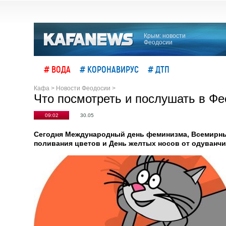
Крым: новости
Феодосии
# ВОДА
# КОРОНАВИРУС
# ДТП
Кафа
>
Новости Феодосии
>
Что посмотреть и послушать в Фе
09:02
30.05
Сегодня Международный день феминизма, Всемирный
поливания цветов и День желтых носов от одуванч