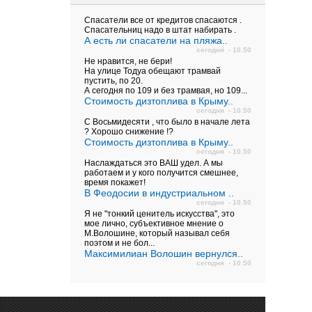
Спасатели все от кредитов спасаются .
Спасательниц надо в штат набирать .
А есть ли спасатели на пляжа..
сегодня - 10.50
Не нравится, не бери!
На улице Тодуа обещают трамвай
пустить, по 20.
А сегодня по 109 и без трамвая, но 109...
Стоимость дизтоплива в Крыму..
сегодня - 10.50
С Восьмидесяти , что было в начале лета
? Хорошо снижение !?
Стоимость дизтоплива в Крыму..
сегодня - 10.50
Наслаждаться это ВАШ удел. А мы
работаем и у кого получится смешнее,
время покажет!
В Феодосии в индустриальном ..
сегодня - 10.50
Я не "тонкий ценитель искусства", это
мое лично, субъективное мнение о
М.Волошине, который называл себя
поэтом и не бол...
Максимилиан Волошин вернулся..
сегодня - 10.50