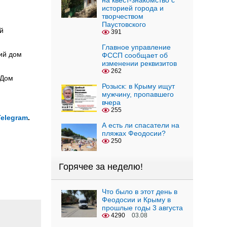
на квест-знакомство с
историей города и
творчеством
Паустовского
й
391
Главное управление
ий дом
ФССП сообщает об
изменении реквизитов
262
 Дом
Розыск: в Крыму ищут
мужчину, пропавшего
вчера
255
Telegram
.
А есть ли спасатели на
пляжах Феодосии?
250
Горячее за неделю!
Что было в этот день в
Феодосии и Крыму в
прошлые годы 3 августа
4290
03.08