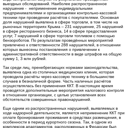
выездных обследований. Наиболее распространенное
нарушение - неприменение индивидуальными
предпринимателями и организациями контрольно-кассовой
техники при проведении расчётов с покупателями. Основная
доля нарушений выявлена в сфере торговли, в том числе на
рыночных территориях Крыма – 231 нарушение, 25 нарушений
в сфере ресторанного бизнеса, 14 в сфере предоставления
услуг, 7 нарушений в сфере торговли топливом с помощью
бензороботов. По результатам проведённых мероприятий
привлечено к ответственности 288 нарушителей, в отношении
которых вынесены постановления о привлечении к
административной ответственности в виде штрафов на общую
сумму 1, 3 млн рублей.
Так среди лиц, пренебрегающих нормами законодательства,
выявлена одна из столичных медицинских клиник, которая
проводила расчёты через кассовую технику в большинстве
случаев в безналичной форме. Часть наличных расчётов
осуществлялась без применения ККТ. В настоящее время
проводятся дополнительные мероприятия налогового контроля
в отношении организации, с целью установления всех
обстоятельств совершенных правонарушений.
Еще одним из распространенных нарушений, выявляемых в
ходе надзорной деятельности, является неприменение ККТ при
оплате бронирования проживания в средствах размещения, в
особенности в период курортного сезона. Так, в одном из
комплексов апартаментов, расположенных в Феодосии был