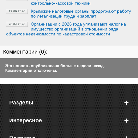
контрольно-кассовой техники
Крымские налоговые органы продолжают работу
19.06.2026
по легализации труда и зарплат
Организации с 2026 года уплачивают налог на
28.04.2026
имущество организаций в отношении ряда
объектов недвижимости по кадастровой стоимости
Комментарии (
0
):
Эта новость опубликована больше недели назад.
Комментарии отключены.
+
Разделы
Новости Феодосии
+
Интересное
Новости Крыма
Мировые новости
Видео о Феодосии