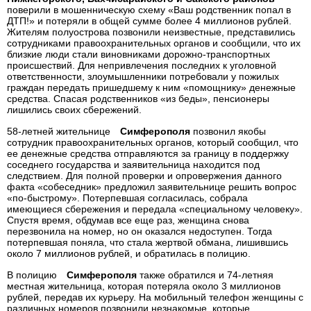
поверили в мошенническую схему «Ваш родственник попал в
ДТП!» и потеряли в общей сумме более 4 миллионов рублей.
Жителям полуострова позвонили неизвестные, представились
сотрудниками правоохранительных органов и сообщили, что их
близкие люди стали виновниками дорожно-транспортных
происшествий. Для непривлечения последних к уголовной
ответственности, злоумышленники потребовали у пожилых
граждан передать пришедшему к ним «помощнику» денежные
средства. Спасая родственников «из беды», пенсионеры
лишились своих сбережений.
58-летней жительнице
Симферополя
позвонил якобы
сотрудник правоохранительных органов, который сообщил, что
ее денежные средства отправляются за границу в поддержку
соседнего государства и заявительница находится под
следствием. Для полной проверки и опровержения данного
факта «собеседник» предложил заявительнице решить вопрос
«по-быстрому». Потерпевшая согласилась, собрала
имеющиеся сбережения и передала «специальному человеку».
Спустя время, обдумав все еще раз, женщина снова
перезвонила на номер, но он оказался недоступен. Тогда
потерпевшая поняла, что стала жертвой обмана, лишившись
около 7 миллионов рублей, и обратилась в полицию.
В полицию
Симферополя
также обратился и 74-летняя
местная жительница, которая потеряла около 3 миллионов
рублей, передав их курьеру. На мобильный телефон женщины с
различных номеров позвонили незнакомые, которые