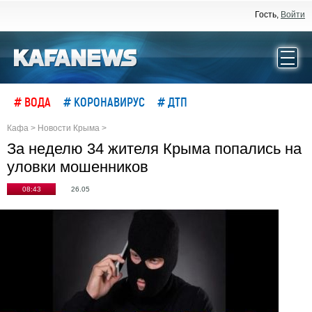
Гость,
Войти
# ВОДА
# КОРОНАВИРУС
# ДТП
Кафа
>
Новости Крыма
>
За неделю 34 жителя Крыма попались на
уловки мошенников
08:43
26.05