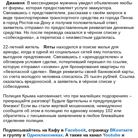
Джанкоя
. В мессенджере мужчина увидел объявление якобы
от фирмы, которая предоставляет услуги эвакуатора.
Связавшись с представителем, рассказав о своём запросе в
виде транспортировки транспортного средства из города Пенза
в город Ростов-на-Дону и получив положительный ответ,
заявитель отправил по предоставленным реквизитам денежные
средства. Но после перевода оказался в чёрном списке у
«собеседника», а переписка с неизвестным удалилась.
22-летний житель
Ялты
находился в поиске жилья для
аренды, когда в одной из социальных сетей ему попалось
выгодное предложение. Связавшись с «арендодателем» и
обговорив условия сделки, потерпевший перешел по ссылке,
которую отправил «хозяин» для бронирования квартиры по
«безопасной сделке». Введя реквизиты своей банковской карты,
со счета молодого человека списалось 25 тысяч рублей. Ссылка
оказалась вредоносной, а заявитель в чёрном списке у
собеседника.
Полиция Крыма напоминает, что при малейших подозрениях –
прекращайте разговор! Будьте бдительны и предупредите
близких! Если вы стали жертвой мошенников, немедленно
сообщите об этом в полицию по единому номеру 102 или
обратитесь с письменным заявлением в любое ближайшее
отделение полиции.
Подписывайтесь на Кафу в
Facebook
, страницу
ВКонтакте
и группу в
Одноклассниках
. А также на канал
Youtube
и