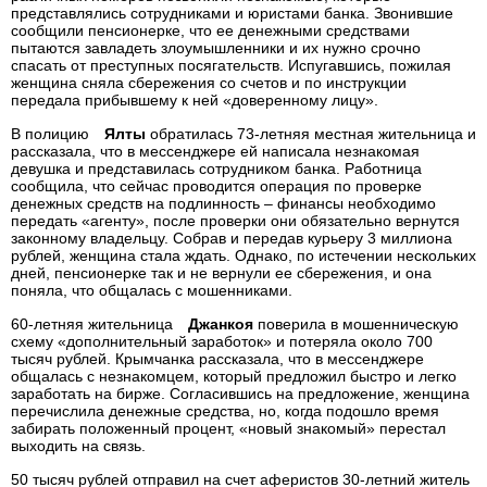
представлялись сотрудниками и юристами банка. Звонившие
сообщили пенсионерке, что ее денежными средствами
пытаются завладеть злоумышленники и их нужно срочно
спасать от преступных посягательств. Испугавшись, пожилая
женщина сняла сбережения со счетов и по инструкции
передала прибывшему к ней «доверенному лицу».
В полицию
Ялты
обратилась 73-летняя местная жительница и
рассказала, что в мессенджере ей написала незнакомая
девушка и представилась сотрудником банка. Работница
сообщила, что сейчас проводится операция по проверке
денежных средств на подлинность – финансы необходимо
передать «агенту», после проверки они обязательно вернутся
законному владельцу. Собрав и передав курьеру 3 миллиона
рублей, женщина стала ждать. Однако, по истечении нескольких
дней, пенсионерке так и не вернули ее сбережения, и она
поняла, что общалась с мошенниками.
60-летняя жительница
Джанкоя
поверила в мошенническую
схему «дополнительный заработок» и потеряла около 700
тысяч рублей. Крымчанка рассказала, что в мессенджере
общалась с незнакомцем, который предложил быстро и легко
заработать на бирже. Согласившись на предложение, женщина
перечислила денежные средства, но, когда подошло время
забирать положенный процент, «новый знакомый» перестал
выходить на связь.
50 тысяч рублей отправил на счет аферистов 30-летний житель