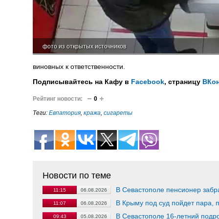
фото из открытых источников
виновных к ответственности.
Подписывайтесь на Кафу в
Facebook
, страницу
ВКон
Рейтинг новости:
0
Теги:
Евпатория
,
кража
,
сигареты
Новости по теме
В Севастополе пенсионер забра
11:15
06.08.2026
В Крыму под суд пойдет пара
11:07
06.08.2026
В Севастополе 16-летний подро
09:43
05.08.2026