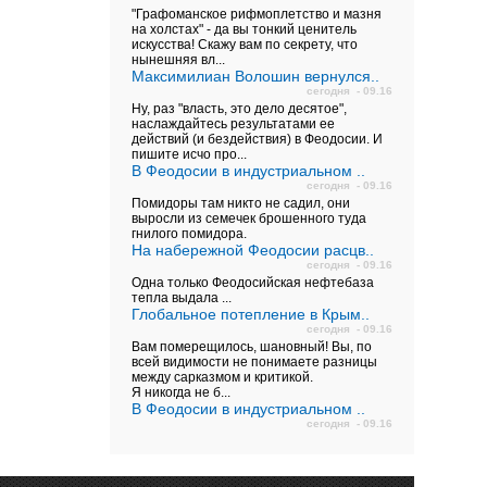
"Графоманское рифмоплетство и мазня
на холстах" - да вы тонкий ценитель
искусства! Скажу вам по секрету, что
нынешняя вл...
Максимилиан Волошин вернулся..
сегодня - 09.16
Ну, раз "власть, это дело десятое",
наслаждайтесь результатами ее
действий (и бездействия) в Феодосии. И
пишите исчо про...
В Феодосии в индустриальном ..
сегодня - 09.16
Помидоры там никто не садил, они
выросли из семечек брошенного туда
гнилого помидора.
На набережной Феодосии расцв..
сегодня - 09.16
Одна только Феодосийская нефтебаза
тепла выдала ...
Глобальное потепление в Крым..
сегодня - 09.16
Вам померещилось, шановный! Вы, по
всей видимости не понимаете разницы
между сарказмом и критикой.
Я никогда не б...
В Феодосии в индустриальном ..
сегодня - 09.16