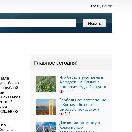
Гость,
Войти
Главное сегодня!
Что было в этот день в
 зале
Феодосии и Крыму в
два блока
прошлые годы 7 августа
яч рублей.
2390
тий
м оказался
Глобальное потепление
естный
в Крыму обгоняет
емый
мировые показатели
к хищению
246
Движение по мосту в
 по
Крым ночью
Кража».