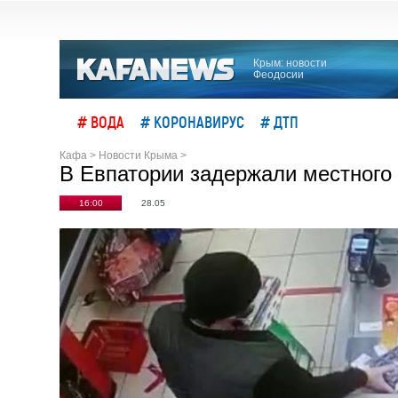
Крым: новости
Феодосии
# ВОДА
# КОРОНАВИРУС
# ДТП
Кафа
>
Новости Крыма
>
В Евпатории задержали местного 
16:00
28.05