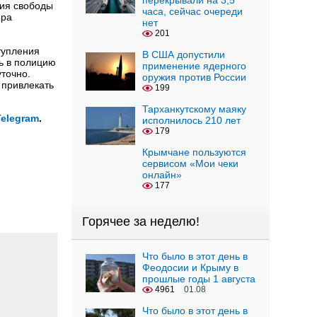
перекрывали на 3,5
ния свободы
часа, сейчас очереди
ера
нет
201
тупления
В США допустили
ь в полицию
применение ядерного
точно.
оружия против России
 привлекать
199
Тарханкутскому маяку
Telegram
.
исполнилось 210 лет
179
Крымчане пользуются
сервисом «Мои чеки
онлайн»
177
Горячее за неделю!
Что было в этот день в
Феодосии и Крыму в
прошлые годы 1 августа
4961
01.08
Что было в этот день в