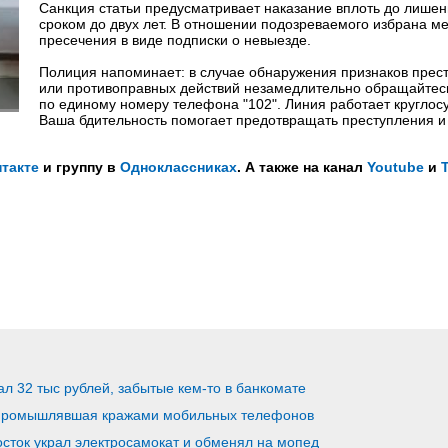
Санкция статьи предусматривает наказание вплоть до лише
сроком до двух лет. В отношении подозреваемого избрана м
пресечения в виде подписки о невыезде.
Полиция напоминает: в случае обнаружения признаков прес
или противоправных действий незамедлительно обращайтес
по единому номеру телефона "102". Линия работает круглосу
Ваша бдительность помогает предотвращать преступления и
такте
и группу в
Одноклассниках
. А также на канал
Youtube
и
л 32 тыс рублей, забытые кем-то в банкомате
, промышлявшая кражами мобильных телефонов
сток украл электросамокат и обменял на мопед