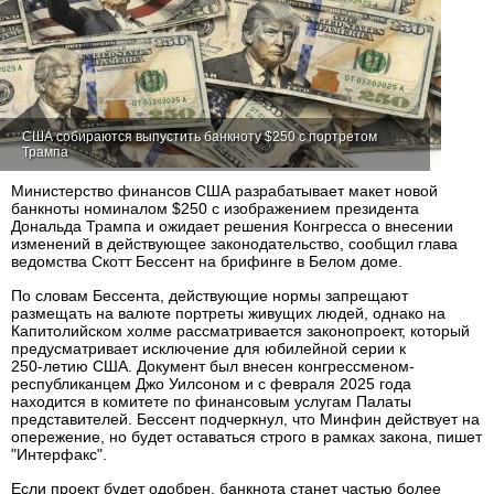
США собираются выпустить банкноту $250 с портретом
Трампа
Министерство финансов США разрабатывает макет новой
банкноты номиналом $250 с изображением президента
Дональда Трампа и ожидает решения Конгресса о внесении
изменений в действующее законодательство, сообщил глава
ведомства Скотт Бессент на брифинге в Белом доме.
По словам Бессента, действующие нормы запрещают
размещать на валюте портреты живущих людей, однако на
Капитолийском холме рассматривается законопроект, который
предусматривает исключение для юбилейной серии к
250‑летию США. Документ был внесен конгрессменом-
республиканцем Джо Уилсоном и с февраля 2025 года
находится в комитете по финансовым услугам Палаты
представителей. Бессент подчеркнул, что Минфин действует на
опережение, но будет оставаться строго в рамках закона, пишет
"Интерфакс".
Если проект будет одобрен, банкнота станет частью более