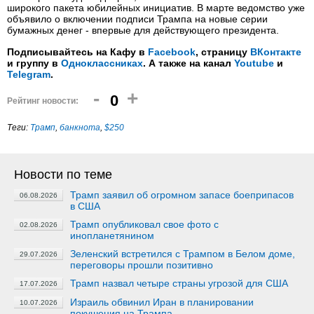
широкого пакета юбилейных инициатив. В марте ведомство уже
объявило о включении подписи Трампа на новые серии
бумажных денег - впервые для действующего президента.
Подписывайтесь на Кафу в
Facebook
, страницу
ВКонтакте
и группу в
Одноклассниках
. А также на канал
Youtube
и
Telegram
.
-
+
0
Рейтинг новости:
Теги:
Трамп
,
банкнота
,
$250
Новости по теме
Трамп заявил об огромном запасе боеприпасов
06.08.2026
в США
Трамп опубликовал свое фото с
02.08.2026
инопланетянином
Зеленский встретился с Трампом в Белом доме,
29.07.2026
переговоры прошли позитивно
Трамп назвал четыре страны угрозой для США
17.07.2026
Израиль обвинил Иран в планировании
10.07.2026
покушения на Трампа