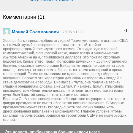
Комментарии (
1
):
0
Моисей Соломонович
29.05 в 13:28
Хорошо бы конгресс одобрил эту идею! Трамп уже вошел в историю США,
как самый глупый и совершенно некомпетентный, крайне
профнепригодный президент всех времен. Это чудо-юдо в красной,
коммунистической, зюгановской кепке, нанес вреда и экономических
убытков Америке на 4,7 триллионов долларов, это пока по скромным
подсчетам. Кроме этого, Трамп, по уровню деменции и других старческих
болячек, оказался намного выше Байдена, который, не смотря на свою
немощь, никогда не позволял себе спать во время совещаний и пресс-
конференций. Трамп не выполнил ни одного своего предвыборного
обещания. Впрочем это характерно для любых избираемых вождей в
стане демократии и свободы. Биомасса - глупа, она приучена верить
сладким обещаниям, словам, а не делам. И наконец Трамп, этим своим
президенством убедительно доказал, что политик из него, как из говна
пуля. Был барыгой-спекулянтом, так им и остался.
Впрочем США такое специфическое бандитское государство, в котором
фигура президента не имеет абсолютно никакого значения. В Америке
президентом может стать кто угодно, хоть разносчик пиццы, хоть
дрессированная шимпанзе из цирка-шапито. Главное условие, чтобы
кандидат на роль вождя, родился на территории США и не имел русских
корней.
Эта новость опубликована больше недели назад.