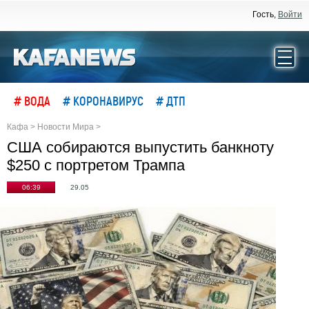
Гость,
Войти
# ВОДА
# КОРОНАВИРУС
# ДТП
Кафа
>
Новости Мира
>
США собираются выпустить банкноту
$250 с портретом Трампа
06:39
29.05