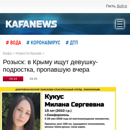
Гость,
Войти
# ВОДА
# КОРОНАВИРУС
# ДТП
Кафа
>
Новости Крыма
>
Розыск: в Крыму ищут девушку-
подростка, пропавшую вчера
09:44
29.05