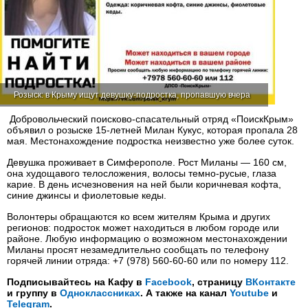
Розыск: в Крыму ищут девушку-подростка, пропавшую вчера
Добровольческий поисково-спасательный отряд «ПоискКрым»
объявил о розыске 15-летней Милан Кукус, которая пропала 28
мая. Местонахождение подростка неизвестно уже более суток.
Девушка проживает в Симферополе. Рост Миланы — 160 см,
она худощавого телосложения, волосы темно-русые, глаза
карие. В день исчезновения на ней были коричневая кофта,
синие джинсы и фиолетовые кеды.
Волонтеры обращаются ко всем жителям Крыма и других
регионов: подросток может находиться в любом городе или
районе. Любую информацию о возможном местонахождении
Миланы просят незамедлительно сообщать по телефону
горячей линии отряда: +7 (978) 560-60-60 или по номеру 112.
Подписывайтесь на Кафу в
Facebook
, страницу
ВКонтакте
и группу в
Одноклассниках
. А также на канал
Youtube
и
Telegram
.