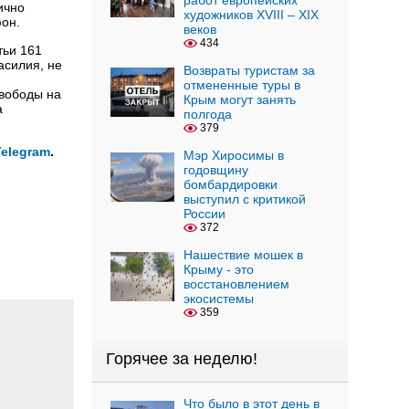
работ европейских
ично
художников XVIII – XIX
он.
веков
434
тьи 161
асилия, не
Возвраты туристам за
отмененные туры в
свободы на
Крым могут занять
а
полгода
379
Telegram
.
Мэр Хиросимы в
годовщину
бомбардировки
выступил с критикой
России
372
Нашествие мошек в
Крыму - это
восстановлением
экосистемы
359
Горячее за неделю!
Что было в этот день в