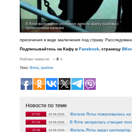
В Ялте возбуждено уголовное дело по факту грабежа с
применением насилия
пресечения в виде заключения под стражу. Расследован
Подписывайтесь на Кафу в
Facebook
, страницу
ВКон
Рейтинг новости:
0
Теги:
Ялта
,
грабеж
Новости по теме
Жители Ялты пожаловались на
07:02
05.08.2026
В Ялте загорелась станция тех
07:14
04.08.2026
Житель Ялты украл синтезатор
15:29
03.08.2026