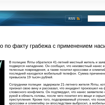
ло по факту грабежа с применением нас
В полицию Ялты обратился 41‑летний местный житель и заяв
подвергся нападению. Он сообщил, что неизвестный нанес 
телесные повреждения, а также похитил кроссовки и олимпий
последней находился мобильный телефон. Сумма причинен
превысила 19 тысяч рублей.
Сотрудники полиции задержали 21‑летнего жителя Ялты, ко
признал свою вину и рассказал, что инцидент произошел на
словесного конфликта. Он подтвердил, что нанес заявителю 
рукой в область головы, после чего похитил его вещи и скрыл
преступления. Кроме того, подозреваемый уточнил, что пох
кроссовки и олимпийку он впоследствии выбросил, а мобиль