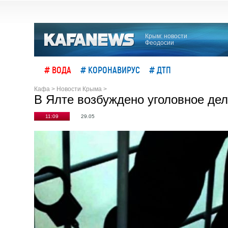
Крым: новости
Феодосии
# ВОДА
# КОРОНАВИРУС
# ДТП
Кафа
>
Новости Крыма
>
В Ялте возбуждено уголовное де
11:09
29.05