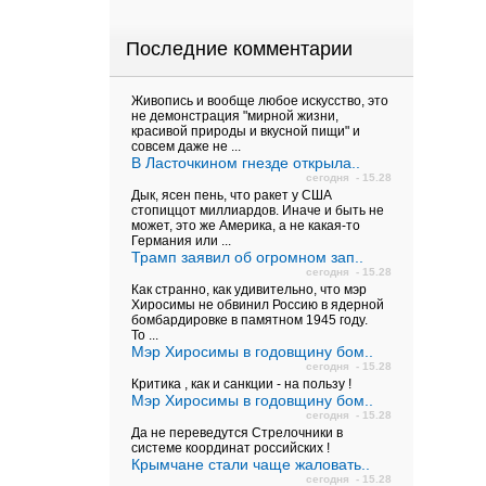
Последние комментарии
Живопись и вообще любое искусство, это
не демонстрация "мирной жизни,
красивой природы и вкусной пищи" и
совсем даже не ...
В Ласточкином гнезде открыла..
сегодня - 15.28
Дык, ясен пень, что ракет у США
стопиццот миллиардов. Иначе и быть не
может, это же Америка, а не какая-то
Германия или ...
Трамп заявил об огромном зап..
сегодня - 15.28
Как странно, как удивительно, что мэр
Хиросимы не обвинил Россию в ядерной
бомбардировке в памятном 1945 году.
То ...
Мэр Хиросимы в годовщину бом..
сегодня - 15.28
Критика , как и санкции - на пользу !
Мэр Хиросимы в годовщину бом..
сегодня - 15.28
Да не переведутся Стрелочники в
системе координат российских !
Крымчане стали чаще жаловать..
сегодня - 15.28