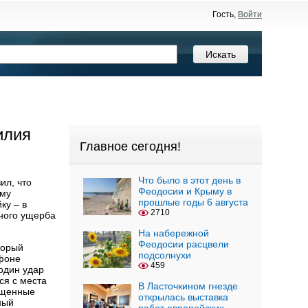
Гость,
Войти
илия
Главное сегодня!
Что было в этот день в
ил, что
Феодосии и Крыму в
ему
прошлые годы 6 августа
ку – в
2710
ного ущерба
На набережной
Феодосии расцвели
торый
подсолнухи
 фоне
459
один удар
ся с места
В Ласточкином гнезде
ищенные
открылась выставка
ный