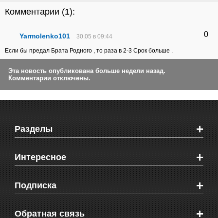
Комментарии (
1
):
0
Yarmolenko101
30.05 в 09:44
Если бы предал Брата Родного , то раза в 2-3 Срок больше .
Эта новость опубликована больше недели назад.
Комментарии отключены.
+
Разделы
Новости Феодосии
+
Интересное
Новости Крыма
Мировые новости
Видео о Феодосии
+
Подписка
Объявления
Веб-камеры Феодосии
Здоровье
Блоги феодосийцев
Печатная версия газеты "Кафа"
+
СМС мнения читателей
Обратная связь
Школы Феодосии