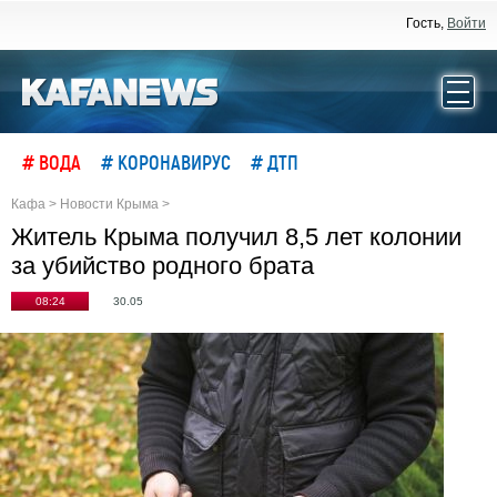
Гость,
Войти
# ВОДА
# КОРОНАВИРУС
# ДТП
Кафа
>
Новости Крыма
>
Житель Крыма получил 8,5 лет колонии
за убийство родного брата
08:24
30.05