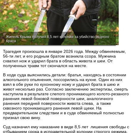
Житель Крыма получил 8,5 лет колонии за убийство родного
брата
Трагедия произошла в январе 2026 года. Между обвиняемым,
56-ти лет, и его родным братом возникла ссора. Мужчина
схватил нож и ударил брата в область живота и шеи. От
полученных травм тот скончался на месте.
В ходе суда выяснились детали: братья, находясь в состоянии
алкогольного опьянения, поссорились на кухне. Один из них
взял в обе руки по кухонному ножу и ударил брата в шею и
живот несколько раз. Согласно заключению экспертизы, смерть
наступила в результате слепого проникающего колото-резаного
ранения левой боковой поверхности шеи, аналогичного
ранения передней поверхности живота слева, а также
сквозного проникающего ранения левой щеки. На
предварительном следствии и в суде обвиняемый полностью
признал свою вину.
Суд назначил ему наказание в виде 8,5 лет лишения свободы с
отбыванием срока в исправительной колонии строгого режима.