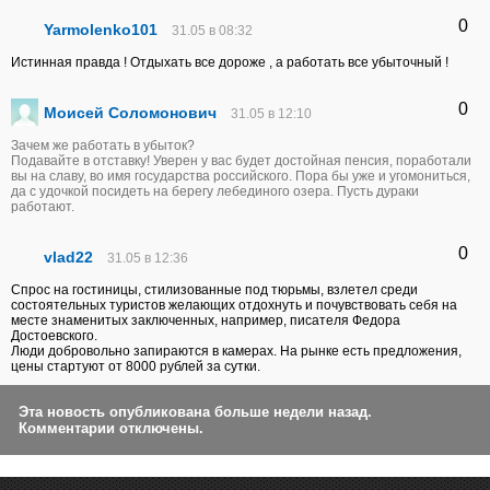
0
Yarmolenko101
31.05 в 08:32
Истинная правда ! Отдыхать все дороже , а работать все убыточный !
0
Моисей Соломонович
31.05 в 12:10
Зачем же работать в убыток?
Подавайте в отставку! Уверен у вас будет достойная пенсия, поработали
вы на славу, во имя государства российского. Пора бы уже и угомониться,
да с удочкой посидеть на берегу лебединого озера. Пусть дураки
работают.
0
vlad22
31.05 в 12:36
Спрос на гостиницы, стилизованные под тюрьмы, взлетел среди
состоятельных туристов желающих отдохнуть и почувствовать себя на
месте знаменитых заключенных, например, писателя Федора
Достоевского.
Люди добровольно запираются в камерах. На рынке есть предложения,
цены стартуют от 8000 рублей за сутки.
Эта новость опубликована больше недели назад.
Комментарии отключены.