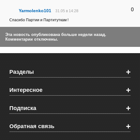
0
Yarmolenko101
31.05 в 14:28
Спасибо Партии и Партитуткам !
Эта новость опубликована больше недели назад.
Комментарии отключены.
+
Разделы
Новости Феодосии
+
Интересное
Новости Крыма
Мировые новости
Видео о Феодосии
+
Подписка
Объявления
Веб-камеры Феодосии
Здоровье
Блоги феодосийцев
Печатная версия газеты "Кафа"
+
СМС мнения читателей
Обратная связь
Школы Феодосии
RSS
Рекламодателям