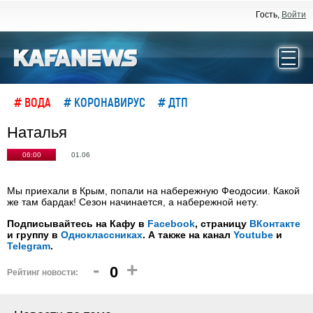
Гость,
Войти
# ВОДА
# КОРОНАВИРУС
# ДТП
Наталья
06:00
01.06
Мы приехали в Крым, попали на набережную Феодосии. Какой
же там бардак! Сезон начинается, а набережной нету.
Подписывайтесь на Кафу в
Facebook
, страницу
ВКонтакте
и группу в
Одноклассниках
. А также на канал
Youtube
и
Telegram
.
-
+
0
Рейтинг новости: