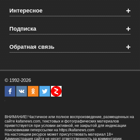
Новости Феодосии
+
Интересное
Новости Крыма
Мировые новости
Видео о Феодосии
+
Подписка
Объявления
Веб-камеры Феодосии
Здоровье
Блоги феодосийцев
Печатная версия газеты "Кафа"
+
СМС мнения читателей
Обратная связь
Школы Феодосии
RSS
Рекламодателям
Контактная информация
© 1992-2026
ВНИМАНИЕ! Частичное или полное воспроизведение, размещенных на
сайте kafanews.com, текстовых и фотографических материалов
приветствуется при условии активной, не закрытой для индексации
поисковиками гиперссылки на
https://kafanews.com
На настоящем ресурсе может присутствовать материал 18+
Администрация сайта не несет ответственность за комментарии,