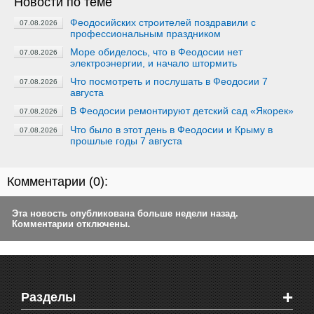
Новости по теме
Феодосийских строителей поздравили с
07.08.2026
профессиональным праздником
Море обиделось, что в Феодосии нет
07.08.2026
электроэнергии, и начало штормить
Что посмотреть и послушать в Феодосии 7
07.08.2026
августа
В Феодосии ремонтируют детский сад «Якорек»
07.08.2026
Что было в этот день в Феодосии и Крыму в
07.08.2026
прошлые годы 7 августа
Комментарии (
0
):
Эта новость опубликована больше недели назад.
Комментарии отключены.
+
Разделы