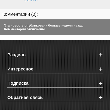
онлайн»
Комментарии (
0
):
Эта новость опубликована больше недели назад.
Комментарии отключены.
+
Разделы
Новости Феодосии
+
Интересное
Новости Крыма
Мировые новости
Видео о Феодосии
+
Подписка
Объявления
Веб-камеры Феодосии
Здоровье
Блоги феодосийцев
Печатная версия газеты "Кафа"
+
СМС мнения читателей
Обратная связь
Школы Феодосии
RSS
Рекламодателям