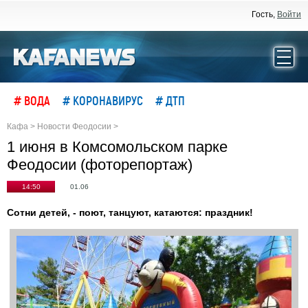
Гость,
Войти
# ВОДА
# КОРОНАВИРУС
# ДТП
Кафа
>
Новости Феодосии
>
1 июня в Комсомольском парке
Феодосии (фоторепортаж)
14:50
01.06
Сотни детей, - поют, танцуют, катаются: праздник!