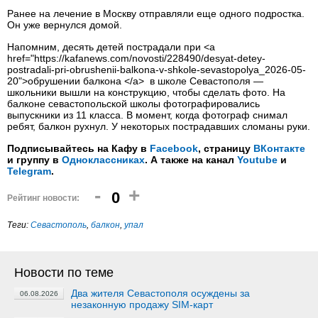
Ранее на лечение в Москву отправляли еще одного подростка.
Он уже вернулся домой.
Напомним, десять детей пострадали при <a
href="https://kafanews.com/novosti/228490/desyat-detey-
postradali-pri-obrushenii-balkona-v-shkole-sevastopolya_2026-05-
20">обрушении балкона </a> в школе Севастополя —
школьники вышли на конструкцию, чтобы сделать фото. На
балконе севастопольской школы фотографировались
выпускники из 11 класса. В момент, когда фотограф снимал
ребят, балкон рухнул. У некоторых пострадавших сломаны руки.
Подписывайтесь на Кафу в
Facebook
, страницу
ВКонтакте
и группу в
Одноклассниках
. А также на канал
Youtube
и
Telegram
.
-
+
0
Рейтинг новости:
Теги:
Севастополь
,
балкон
,
упал
Новости по теме
Два жителя Севастополя осуждены за
06.08.2026
незаконную продажу SIM-карт