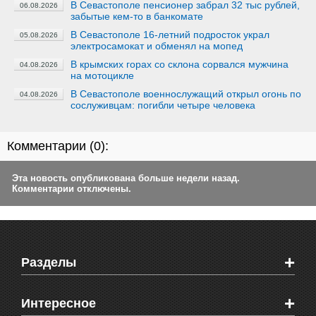
В Севастополе пенсионер забрал 32 тыс рублей,
06.08.2026
забытые кем-то в банкомате
В Севастополе 16-летний подросток украл
05.08.2026
электросамокат и обменял на мопед
В крымских горах со склона сорвался мужчина
04.08.2026
на мотоцикле
В Севастополе военнослужащий открыл огонь по
04.08.2026
сослуживцам: погибли четыре человека
Комментарии (
0
):
Эта новость опубликована больше недели назад.
Комментарии отключены.
+
Разделы
Новости Феодосии
+
Интересное
Новости Крыма