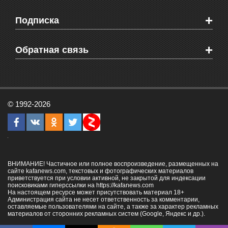
Мировые новости
Видео о Феодосии
+
Подписка
Объявления
Веб-камеры Феодосии
Здоровье
Блоги феодосийцев
Печатная версия газеты "Кафа"
+
СМС мнения читателей
Обратная связь
Школы Феодосии
RSS
Рекламодателям
Контактная информация
© 1992-2026
ВНИМАНИЕ! Частичное или полное воспроизведение, размещенных на
сайте kafanews.com, текстовых и фотографических материалов
приветствуется при условии активной, не закрытой для индексации
поисковиками гиперссылки на
https://kafanews.com
На настоящем ресурсе может присутствовать материал 18+
Администрация сайта не несет ответственность за комментарии,
оставляемые пользователями на сайте, а также за характер рекламных
материалов от сторонних рекламных систем (Google, Яндекс и др.).