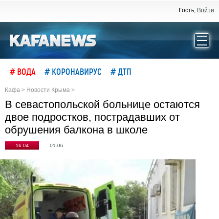
Гость,
Войти
# ВОДА
# КОРОНАВИРУС
# ДТП
Кафа
>
Новости Крыма
>
В севастопольской больнице остаются
двое подростков, пострадавших от
обрушения балкона в школе
16:04
01.06