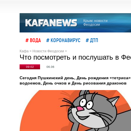
Крым: новости
Феодосии
# ВОДА
# КОРОНАВИРУС
# ДТП
Кафа
>
Новости Феодосии
>
Что посмотреть и послушать в Фе
09:02
06.06
Сегодня Пушкинский день, День рождения «тетриса»
водоемов, День очков и День рисования драконов