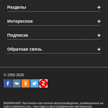
+
Разделы
Новости Феодосии
+
Интересное
Новости Крыма
Мировые новости
Видео о Феодосии
+
Подписка
Объявления
Веб-камеры Феодосии
Здоровье
Блоги феодосийцев
Печатная версия газеты "Кафа"
+
СМС мнения читателей
Обратная связь
Школы Феодосии
RSS
Рекламодателям
Контактная информация
© 1992-2026
ВНИМАНИЕ! Частичное или полное воспроизведение, размещенных на
сайте kafanews.com, текстовых и фотографических материалов