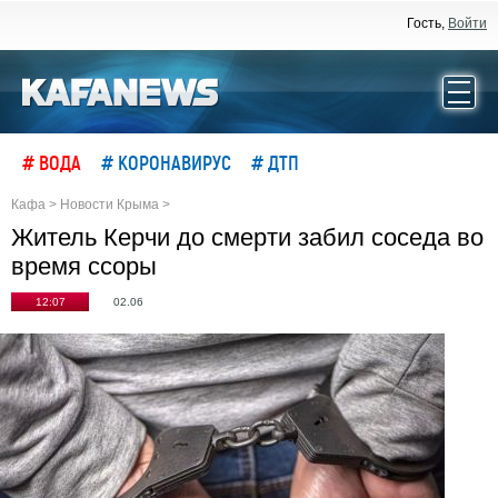
Гость,
Войти
# ВОДА
# КОРОНАВИРУС
# ДТП
Кафа
>
Новости Крыма
>
Житель Керчи до смерти забил соседа во
время ссоры
12:07
02.06