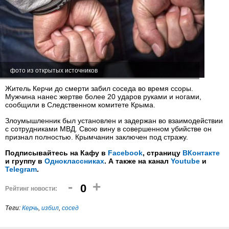
фото из открытых источников
Житель Керчи до смерти забил соседа во время ссоры.
Мужчина нанес жертве более 20 ударов руками и ногами,
сообщили в Следственном комитете Крыма.
Злоумышленник был установлен и задержан во взаимодействии
с сотрудниками МВД. Свою вину в совершенном убийстве он
признал полностью. Крымчанин заключен под стражу.
Подписывайтесь на Кафу в
Facebook
, страницу
ВКонтакте
и группу в
Одноклассниках
. А также на канал
Youtube
и
Telegram
.
-
+
0
Рейтинг новости:
Теги:
Керчь
,
избил
,
сосед