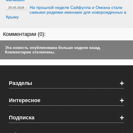
На прошлой неделе Сайфулла и Океана стали
25.05.2026
самыми редкими именами для новорожденных в
Крыму
Комментарии (
0
):
Эта новость опубликована больше недели назад.
Комментарии отключены.
+
Разделы
Новости Феодосии
+
Интересное
Новости Крыма
Мировые новости
Видео о Феодосии
+
Подписка
Объявления
Веб-камеры Феодосии
Здоровье
Блоги феодосийцев
Печатная версия газеты "Кафа"