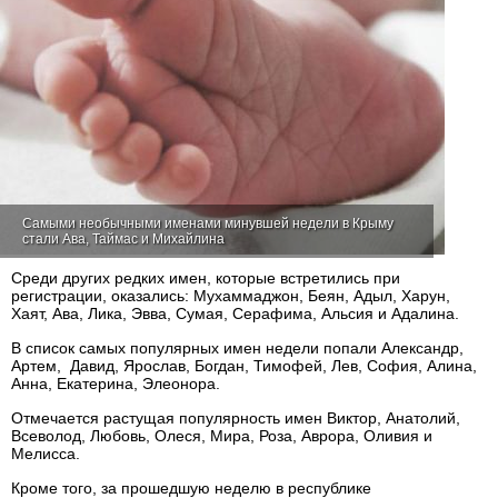
Самыми необычными именами минувшей недели в Крыму
стали Ава, Таймас и Михайлина
Среди других редких имен, которые встретились при
регистрации, оказались: Мухаммаджон, Беян, Адыл, Харун,
Хаят, Ава, Лика, Эвва, Сумая, Серафима, Альсия и Адалина.
В список самых популярных имен недели попали Александр,
Артем, Давид, Ярослав, Богдан, Тимофей, Лев, София, Алина,
Анна, Екатерина, Элеонора.
Отмечается растущая популярность имен Виктор, Анатолий,
Всеволод, Любовь, Олеся, Мира, Роза, Аврора, Оливия и
Мелисса.
Кроме того, за прошедшую неделю в республике