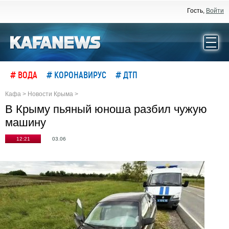
Гость,
Войти
# ВОДА
# КОРОНАВИРУС
# ДТП
Кафа
>
Новости Крыма
>
В Крыму пьяный юноша разбил чужую
машину
12:21
03.06