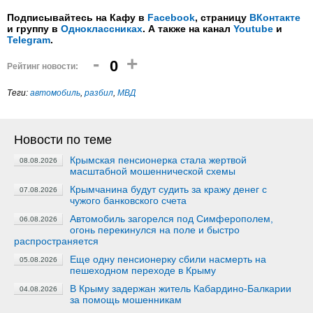
Подписывайтесь на Кафу в
Facebook
, страницу
ВКонтакте
и группу в
Одноклассниках
. А также на канал
Youtube
и
Telegram
.
-
+
0
Рейтинг новости:
Теги:
автомобиль
,
разбил
,
МВД
Новости по теме
Крымская пенсионерка стала жертвой
08.08.2026
масштабной мошеннической схемы
Крымчанина будут судить за кражу денег с
07.08.2026
чужого банковского счета
Автомобиль загорелся под Симферополем,
06.08.2026
огонь перекинулся на поле и быстро
распространяется
Еще одну пенсионерку сбили насмерть на
05.08.2026
пешеходном переходе в Крыму
В Крыму задержан житель Кабардино-Балкарии
04.08.2026
за помощь мошенникам