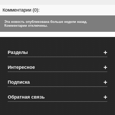
Комментарии (
0
):
Эта новость опубликована больше недели назад.
Комментарии отключены.
+
Разделы
Новости Феодосии
+
Интересное
Новости Крыма
Мировые новости
Видео о Феодосии
+
Подписка
Объявления
Веб-камеры Феодосии
Здоровье
Блоги феодосийцев
Печатная версия газеты "Кафа"
+
СМС мнения читателей
Обратная связь
Школы Феодосии
RSS
Рекламодателям
Контактная информация