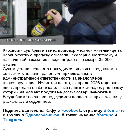
фото из открытых источников
Кировский суд Крыма вынес приговор местной жительнице за
неоднократную продажу алкоголя несовершеннолетнему и
назначил ей наказание в виде штрафа в размере 35 000
рублей.
Судом установлено, что подсудимая, являясь продавцом в
сельском магазине, ранее уже привлекалась к
административной ответственности за аналогичное
правонарушение. Несмотря на это, в апреле 2026 года она
вновь продала слабоалкогольный напиток молодому человеку,
который на момент покупки не достиг совершеннолетия.
В судебном заседании подсудимая полностью признала вину,
раскаялась в содеянном.
Подписывайтесь на Кафу в
Facebook
, страницу
ВКонтакте
и группу в
Одноклассниках
. А также на канал
Youtube
и
Telegram
.
-
+