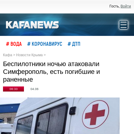
Гость,
Войти
# ВОДА
# КОРОНАВИРУС
# ДТП
Кафа
>
Новости Крыма
>
Беспилотники ночью атаковали
Симферополь, есть погибшие и
раненные
06:33
04.06