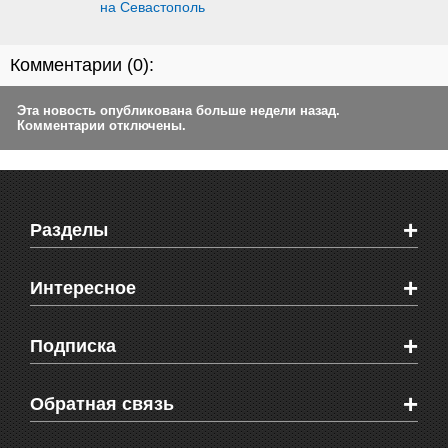
на Севастополь
Комментарии (
0
):
Эта новость опубликована больше недели назад.
Комментарии отключены.
+
Разделы
Новости Феодосии
+
Интересное
Новости Крыма
Мировые новости
Видео о Феодосии
+
Подписка
Объявления
Веб-камеры Феодосии
Здоровье
Блоги феодосийцев
Печатная версия газеты "Кафа"
+
СМС мнения читателей
Обратная связь
Школы Феодосии
RSS
Рекламодателям