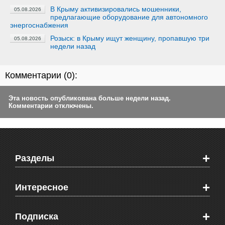
В Крыму активизировались мошенники,
05.08.2026
предлагающие оборудование для автономного
энергоснабжения
Розыск: в Крыму ищут женщину, пропавшую три
05.08.2026
недели назад
Комментарии (
0
):
Эта новость опубликована больше недели назад.
Комментарии отключены.
+
Разделы
Новости Феодосии
+
Интересное
Новости Крыма
Мировые новости
Видео о Феодосии
+
Подписка
Объявления
Веб-камеры Феодосии