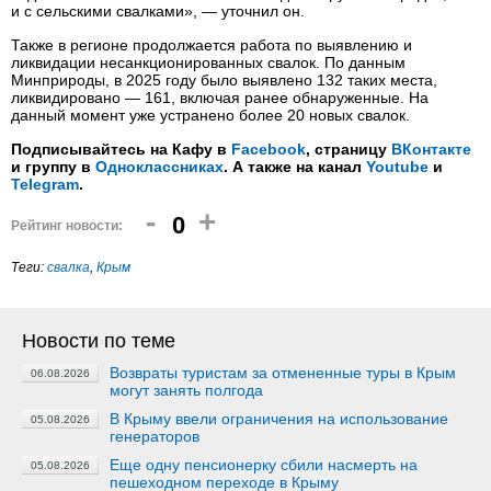
и с сельскими свалками», — уточнил он.
Также в регионе продолжается работа по выявлению и
ликвидации несанкционированных свалок. По данным
Минприроды, в 2025 году было выявлено 132 таких места,
ликвидировано — 161, включая ранее обнаруженные. На
данный момент уже устранено более 20 новых свалок.
Подписывайтесь на Кафу в
Facebook
, страницу
ВКонтакте
и группу в
Одноклассниках
. А также на канал
Youtube
и
Telegram
.
-
+
0
Рейтинг новости:
Теги:
свалка
,
Крым
Новости по теме
Возвраты туристам за отмененные туры в Крым
06.08.2026
могут занять полгода
В Крыму ввели ограничения на использование
05.08.2026
генераторов
Еще одну пенсионерку сбили насмерть на
05.08.2026
пешеходном переходе в Крыму