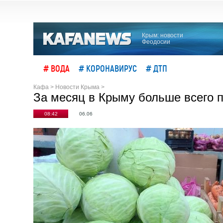
Крым: новости
Феодосии
# ВОДА
# КОРОНАВИРУС
# ДТП
Кафа
>
Новости Крыма
>
За месяц в Крыму больше всего 
08:42
06.06