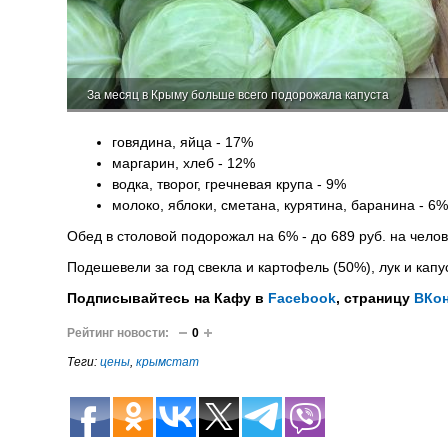
За месяц в Крыму больше всего подорожала капуста
говядина, яйца - 17%
маргарин, хлеб - 12%
водка, творог, гречневая крупа - 9%
молоко, яблоки, сметана, курятина, баранина - 6%
Обед в столовой подорожал на 6% - до 689 руб. на чело
Подешевели за год свекла и картофель (50%), лук и капу
Подписывайтесь на Кафу в
Facebook
, страницу
ВКон
Рейтинг новости:
0
Теги:
цены
,
крымстат