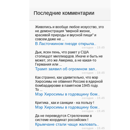
Последние комментарии
Живопись и вообще любое искусство, это
не демонстрация "мирной жизни,
красивой природы и вкусной пищи" и
совсем даже не ...
В Ласточкином гнезде открыла..
сегодня - 19.45
Дык, ясен пень, что ракет у США
стопиццот миллиардов. Иначе и быть не
может, это же Америка, а не какая-то
Германия или ...
Трамп заявил об огромном зап..
сегодня - 19.45
Как странно, как удивительно, что мэр
Хиросимы не обвинил Россию в ядерной
бомбардировке в памятном 1945 году.
То ...
Мэр Хиросимы в годовщину бом..
сегодня - 19.45
Критика , как и санкции - на пользу !
Мэр Хиросимы в годовщину бом..
сегодня - 19.45
Да не переведутся Стрелочники в
системе координат российских !
Крымчане стали чаще жаловать..
сегодня - 19.45