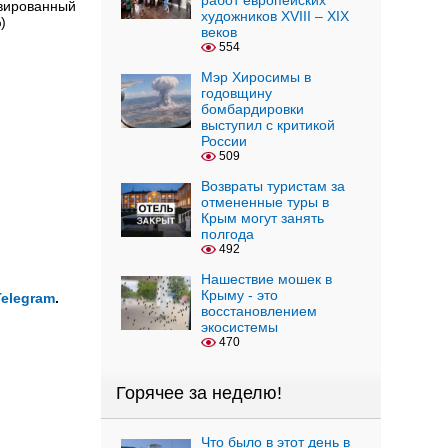
работ европейских
ивированный
художников XVIII – XIX
)
веков
554
Мэр Хиросимы в
годовщину
бомбардировки
выступил с критикой
России
509
Возвраты туристам за
отмененные туры в
Крым могут занять
полгода
492
Нашествие мошек в
Крыму - это
Telegram
.
восстановлением
экосистемы
470
Горячее за неделю!
Что было в этот день в