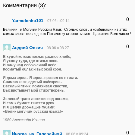
Комментарии (
3
):
0
Yarmolenko101
07.06 в 09:14
Великий , и Могучий Русский Язык ! Столько слов , и комбинаций из этих
самых слов в последнюю Пятилетку стерпеть смог . Царствие Болтливое !
0
Андрей Фокич
08.06 в 08:27
В худой котомк поклав ржаное хлебо,
Я ухожу туда, где птичья звон.
И вижу над собою синий небо,
Косматый облак и высокий крон.
Я дома здесь. Я здесь пришел не в гости.
Снимаю кепк, одетый набекрень.
Веселый птичк, помахивая хвостик,
Высвистывает мой стихотворень.
Зеленый травк ложится под ногами,
И сам к бумаге тянется рука.
И я шепчу дрожащие губами:
«Велик могучим русский языка!»
1980
Александр Иванов
0
Иногда_на_Галерейной
08.06 в 09:24