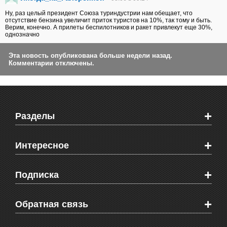
Ну, раз целый президент Союза туриндустрии нам обещает, что
отсутствие бензина увеличит приток туристов на 10%, так тому и быть.
Верим, конечно. А прилеты беспилотников и ракет привлекут еще 30%,
однозначно
Эта новость опубликована больше недели назад.
Комментарии отключены.
+
Разделы
Новости Феодосии
+
Интересное
Новости Крыма
Мировые новости
Видео о Феодосии
+
Подписка
Объявления
Веб-камеры Феодосии
Здоровье
Блоги феодосийцев
Печатная версия газеты "Кафа"
+
СМС мнения читателей
Обратная связь
Школы Феодосии
RSS
Рекламодателям