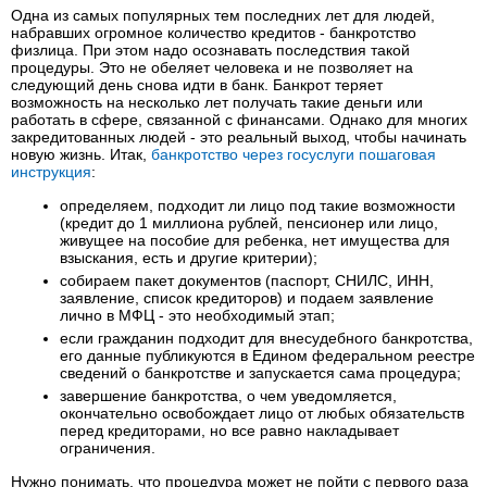
Одна из самых популярных тем последних лет для людей,
набравших огромное количество кредитов - банкротство
физлица. При этом надо осознавать последствия такой
процедуры. Это не обеляет человека и не позволяет на
следующий день снова идти в банк. Банкрот теряет
возможность на несколько лет получать такие деньги или
работать в сфере, связанной с финансами. Однако для многих
закредитованных людей - это реальный выход, чтобы начинать
новую жизнь. Итак,
банкротство через госуслуги пошаговая
инструкция
:
определяем, подходит ли лицо под такие возможности
(кредит до 1 миллиона рублей, пенсионер или лицо,
живущее на пособие для ребенка, нет имущества для
взыскания, есть и другие критерии);
собираем пакет документов (паспорт, СНИЛС, ИНН,
заявление, список кредиторов) и подаем заявление
лично в МФЦ - это необходимый этап;
если гражданин подходит для внесудебного банкротства,
его данные публикуются в Едином федеральном реестре
сведений о банкротстве и запускается сама процедура;
завершение банкротства, о чем уведомляется,
окончательно освобождает лицо от любых обязательств
перед кредиторами, но все равно накладывает
ограничения.
Нужно понимать, что процедура может не пойти с первого раза