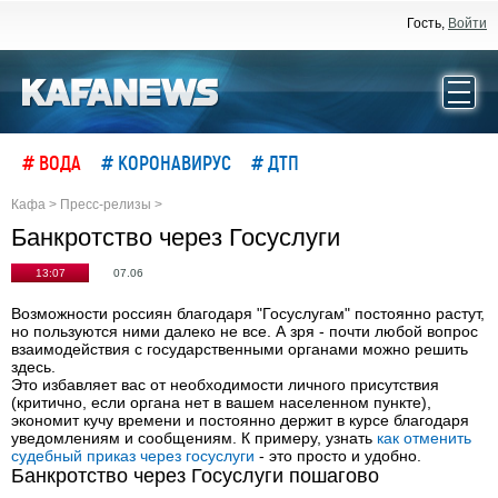
Гость,
Войти
# ВОДА
# КОРОНАВИРУС
# ДТП
Кафа
>
Пресс-релизы
>
Банкротство через Госуслуги
13:07
07.06
Возможности россиян благодаря "Госуслугам" постоянно растут,
но пользуются ними далеко не все. А зря - почти любой вопрос
взаимодействия с государственными органами можно решить
здесь.
Это избавляет вас от необходимости личного присутствия
(критично, если органа нет в вашем населенном пункте),
экономит кучу времени и постоянно держит в курсе благодаря
уведомлениям и сообщениям. К примеру, узнать
как отменить
судебный приказ через госуслуги
- это просто и удобно.
Банкротство через Госуслуги пошагово