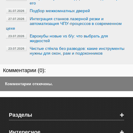
его
Подбор межкомнатных дверей
31.07.2026
Интеграция станков лазерной резки и
27.07.2026
автоматизация ЧПУ-процессов в современном
цехе
Еврокубы новые vs б/у: что выбрать для
23.07.2026
жидкостей
Чистые стёкла без разводов: какие инструменты
23.07.2026
нужны для окон, рам и подоконников
Комментарии (
0
):
Комментарии откючены.
+
Разделы
Новости Феодосии
+
Интересное