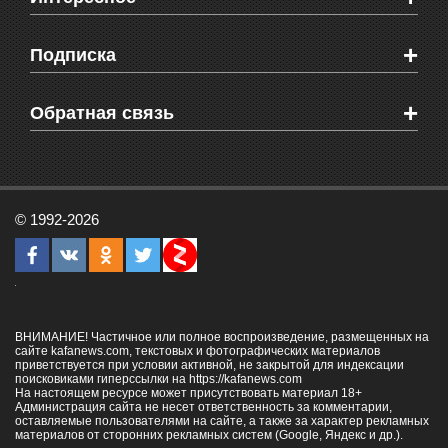
Новости Крыма
Мировые новости
Видео о Феодосии
+
Подписка
Объявления
Веб-камеры Феодосии
Здоровье
Блоги феодосийцев
Печатная версия газеты "Кафа"
+
СМС мнения читателей
Обратная связь
Школы Феодосии
RSS
Рекламодателям
Контактная информация
© 1992-2026
ВНИМАНИЕ! Частичное или полное воспроизведение, размещенных на
сайте kafanews.com, текстовых и фотографических материалов
приветствуется при условии активной, не закрытой для индексации
поисковиками гиперссылки на
https://kafanews.com
На настоящем ресурсе может присутствовать материал 18+
Администрация сайта не несет ответственность за комментарии,
оставляемые пользователями на сайте, а также за характер рекламных
материалов от сторонних рекламных систем (Google, Яндекс и др.).