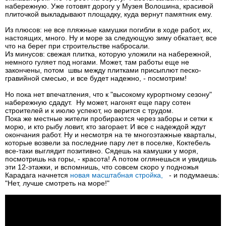
набережную. Уже готовят дорогу у Музея Волошина, красивой
плиточкой выкладывают площадку, куда вернут памятник ему.
Из плюсов: не все пляжные камушки погибли в ходе работ, их,
настоящих, много. Ну и море за следующую зиму обкатает, все
что на берег при строительстве набросали.
Из минусов: свежая плитка, которую уложили на набережной,
немного гуляет под ногами. Может, там работы еще не
закончены, потом швы между плитками присыплют песко-
гравийной смесью, и все будет надежно, - посмотрим!
Но пока нет впечатления, что к "высокому курортному сезону"
набережную сдадут. Ну может, нагонят еще пару сотен
строителей и к июлю успеют, но верится с трудом.
Пока же местные жители пробираются через заборы и сетки к
морю, и кто рыбу ловит, кто загорает. И все с надеждой ждут
окончания работ. Ну и несмотря на те многоэтажные кварталы,
которые возвели за последние пару лет в поселке, Коктебель
все-таки выглядит позитивно. Сядешь на камушки у моря,
посмотришь на горы, - красота! А потом оглянешься и увидишь
эти 12-этажки, и вспомнишь, что совсем скоро у подножья
Карадага начнется
новая масштабная стройка,
- и подумаешь:
"Нет, лучше смотреть на море!"