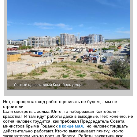
Уютный одноэтажный Коктебель у моря...
Нет, в процентах ход работ оценивать не будем, - мы не
строители.
Если смотреть с холма Юнге, то набережная Коктебеля -
красотка! И там идут работы даже в выходные. Нет, конечно, не
сотня человек трудится, как требовал Председатель Совета
министров Крыма Гоцанюк
в конце мая,
но человек тридцать
действительно работают. Кто-то выкладывает плитку, кто-то
экскаватором что-то роет на берегу. Работы захватили всю