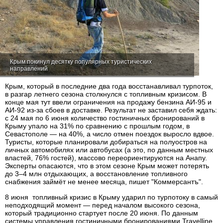
Крым покинул десятку популярных туристических
направлений
Крым, который в последние два года восстанавливал турпоток,
в разгар летнего сезона столкнулся с топливным кризисом. В
конце мая тут ввели ограничения на продажу бензина АИ‑95 и
АИ‑92 из-за сбоев в доставке. Результат не заставил себя ждать:
с 24 мая по 6 июня количество гостиничных бронирований в
Крыму упало на 31% по сравнению с прошлым годом, в
Севастополе — на 40%, а число отмен поездок выросло вдвое.
Туристы, которые планировали добираться на полуостров на
личных автомобилях или автобусах (а это, по данным местных
властей, 76% гостей), массово переориентируются на Анапу.
Эксперты опасаются, что в этом сезоне Крым может потерять
до 3–4 млн отдыхающих, а восстановление топливного
снабжения займёт не менее месяца, пишет "Коммерсантъ".
8 июня топливный кризис в Крыму ударил по турпотоку в самый
неподходящий момент — перед началом высокого сезона,
который традиционно стартует после 20 июня. По данным
системы управления гостиничными бронированиями Travelline,