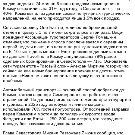
за две недели с 24 мая по 6 июня продажи размещения в
Крыму сократились на 31% год к году, в Севастополе — на
40%. Крым выпал из десятки самых популярных туристических
направлений, на него приходится лишь 1,5% всех продаж.
Согласно сервису OneTwoTrip, количество бронирований
отелей в Крыму с 1 по 7 июня сократилось в три раза. Вице-
президент Ассоциации туроператоров Сергей Ромашкин
отмечает, что снижение спроса прослеживается с середины
первой недели июня, и в целом по рынку новых продаж стало
на 5–10 тыс. в день меньше. Еще тревожнее динамика отмен:
по данным Travelline, в Крыму аннулированы 79% ранее
сделанных бронирований, в Севастополе — 71%. Основатель
сети турагентств «Розовый слон» Алексан Мкртчян говорит, что
сейчас на два новых бронирования приходится десять отмен
старых: «Никто не хочет попасть в ловушку из-за топливных
проблем».
Автомобильный транспорт — основной способ добраться до
Крыма, так как аэропорт Симферополя не работает из-за
ограничений. По данным регионального министерства курортов
и туризма, в 2025 году автобусы и личные машины
использовали 76% гостей полуострова. От последней заправки
перед Крымским мостом до популярных курортов вроде
Феодосии или Ялты — 250–300 километров, что затрудняет
поездку без возможности дозаправиться.
Глава Севастополя Михаил Развожаев 7 июня сообщил, что