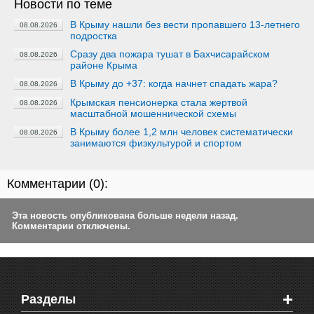
Новости по теме
В Крыму нашли без вести пропавшего 13-летнего
08.08.2026
подростка
Сразу два пожара тушат в Бахчисарайском
08.08.2026
районе Крыма
В Крыму до +37: когда начнет спадать жара?
08.08.2026
Крымская пенсионерка стала жертвой
08.08.2026
масштабной мошеннической схемы
В Крыму более 1,2 млн человек систематически
08.08.2026
занимаются физкультурой и спортом
Комментарии (
0
):
Эта новость опубликована больше недели назад.
Комментарии отключены.
+
Разделы