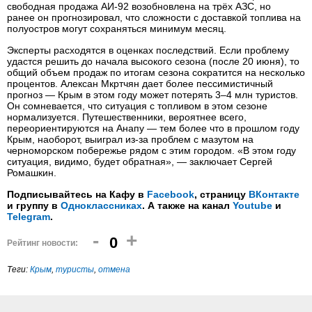
свободная продажа АИ‑92 возобновлена на трёх АЗС, но
ранее он прогнозировал, что сложности с доставкой топлива на
полуостров могут сохраняться минимум месяц.
Эксперты расходятся в оценках последствий. Если проблему
удастся решить до начала высокого сезона (после 20 июня), то
общий объем продаж по итогам сезона сократится на несколько
процентов. Алексан Мкртчян дает более пессимистичный
прогноз — Крым в этом году может потерять 3–4 млн туристов.
Он сомневается, что ситуация с топливом в этом сезоне
нормализуется. Путешественники, вероятнее всего,
переориентируются на Анапу — тем более что в прошлом году
Крым, наоборот, выиграл из-за проблем с мазутом на
черноморском побережье рядом с этим городом. «В этом году
ситуация, видимо, будет обратная», — заключает Сергей
Ромашкин.
Подписывайтесь на Кафу в
Facebook
, страницу
ВКонтакте
и группу в
Одноклассниках
. А также на канал
Youtube
и
Telegram
.
-
+
0
Рейтинг новости:
Теги:
Крым
,
туристы
,
отмена