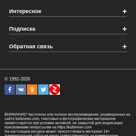
Новости Феодосии
+
Интересное
Новости Крыма
Мировые новости
Видео о Феодосии
+
Подписка
Объявления
Веб-камеры Феодосии
Здоровье
Блоги феодосийцев
Печатная версия газеты "Кафа"
+
СМС мнения читателей
Обратная связь
Школы Феодосии
RSS
Рекламодателям
Контактная информация
© 1992-2026
ВНИМАНИЕ! Частичное или полное воспроизведение, размещенных на
сайте kafanews.com, текстовых и фотографических материалов
приветствуется при условии активной, не закрытой для индексации
поисковиками гиперссылки на
https://kafanews.com
На настоящем ресурсе может присутствовать материал 18+
Администрация сайта не несет ответственность за комментарии,