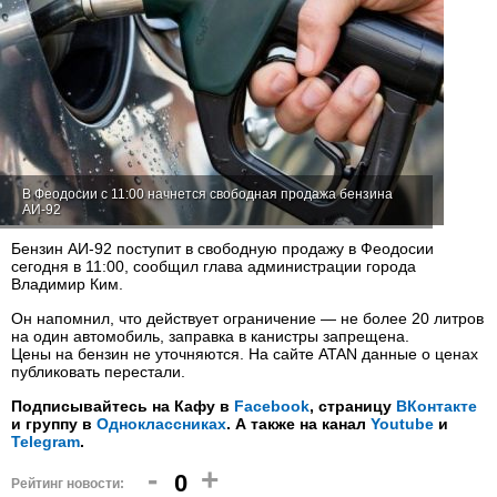
В Феодосии с 11:00 начнется свободная продажа бензина
АИ-92
Бензин АИ-92 поступит в свободную продажу в Феодосии
сегодня в 11:00, сообщил глава администрации города
Владимир Ким.
Он напомнил, что действует ограничение — не более 20 литров
на один автомобиль, заправка в канистры запрещена.
Цены на бензин не уточняются. На сайте ATAN данные о ценах
публиковать перестали.
Подписывайтесь на Кафу в
Facebook
, страницу
ВКонтакте
и группу в
Одноклассниках
. А также на канал
Youtube
и
Telegram
.
-
+
0
Рейтинг новости: