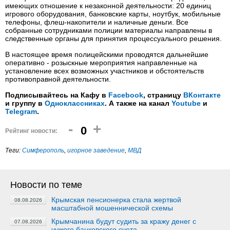
имеющих отношение к незаконной деятельности: 20 единиц
игрового оборудования, банковские карты, ноутбук, мобильные
телефоны, флеш-накопители и наличные деньги. Все
собранные сотрудниками полиции материалы направлены в
следственные органы для принятия процессуального решения.
В настоящее время полицейскими проводятся дальнейшие
оперативно - розыскные мероприятия направленные на
установление всех возможных участников и обстоятельств
противоправной деятельности.
Подписывайтесь на Кафу в
Facebook
, страницу
ВКонтакте
и группу в
Одноклассниках
. А также на канал
Youtube
и
Telegram
.
-
+
0
Рейтинг новости:
Теги:
Симферополь
,
игорное заведение
,
МВД
Новости по теме
Крымская пенсионерка стала жертвой
08.08.2026
масштабной мошеннической схемы
Крымчанина будут судить за кражу денег с
07.08.2026
чужого банковского счета