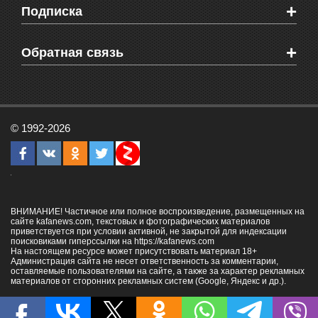
+
Подписка
Объявления
Веб-камеры Феодосии
Здоровье
Блоги феодосийцев
Печатная версия газеты "Кафа"
+
СМС мнения читателей
Обратная связь
Школы Феодосии
RSS
Рекламодателям
Контактная информация
© 1992-2026
ВНИМАНИЕ! Частичное или полное воспроизведение, размещенных на
сайте kafanews.com, текстовых и фотографических материалов
приветствуется при условии активной, не закрытой для индексации
поисковиками гиперссылки на
https://kafanews.com
На настоящем ресурсе может присутствовать материал 18+
Администрация сайта не несет ответственность за комментарии,
оставляемые пользователями на сайте, а также за характер рекламных
материалов от сторонних рекламных систем (Google, Яндекс и др.).