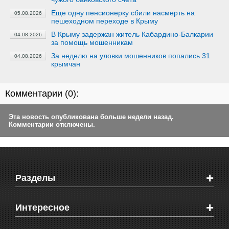
Еще одну пенсионерку сбили насмерть на
05.08.2026
пешеходном переходе в Крыму
В Крыму задержан житель Кабардино-Балкарии
04.08.2026
за помощь мошенникам
За неделю на уловки мошенников попались 31
04.08.2026
крымчан
Комментарии (
0
):
Эта новость опубликована больше недели назад.
Комментарии отключены.
+
Разделы
Новости Феодосии
+
Интересное
Новости Крыма
Мировые новости
Видео о Феодосии