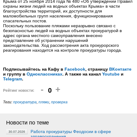
Крыма от 25 ноября 2014 года № 480 «Об утверждении Правил
охраны жизни людей на водных объектах Крыма» в части
благоустройства территорий, их доступности для
маломобильных групп населения, функционирования
спасательных постов.
Поскольку пользование пляжами неразрывно связано с
безопасностью людей на водных объектах прокуратурой в
адрес органа местного самоуправления внесено
представление об устранении нарушений
законодательства. Ход рассмотрения акта прокурорского
реагирования находится на контроле прокуратуры города.
Подписывайтесь на Кафу в
Facebook
, страницу
ВКонтакте
и группу в
Одноклассниках
. А также на канал
Youtube
и
Telegram
.
-
+
0
Рейтинг новости:
Теги:
прокуратура
,
пляжи
,
проверка
Новости по теме
Работа прокуратуры Феодосии в сфере
30.07.2026
здравоохранения