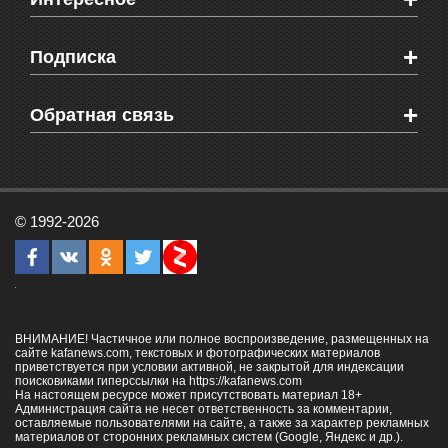
Новости Крыма
Мировые новости
Видео о Феодосии
+
Подписка
Объявления
Веб-камеры Феодосии
Здоровье
Блоги феодосийцев
Печатная версия газеты "Кафа"
+
СМС мнения читателей
Обратная связь
Школы Феодосии
RSS
Рекламодателям
Контактная информация
© 1992-2026
ВНИМАНИЕ! Частичное или полное воспроизведение, размещенных на
сайте kafanews.com, текстовых и фотографических материалов
приветствуется при условии активной, не закрытой для индексации
поисковиками гиперссылки на
https://kafanews.com
На настоящем ресурсе может присутствовать материал 18+
Администрация сайта не несет ответственность за комментарии,
оставляемые пользователями на сайте, а также за характер рекламных
материалов от сторонних рекламных систем (Google, Яндекс и др.).