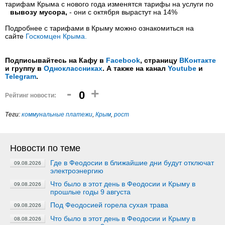
тарифам Крыма с нового года изменятся тарифы на услуги по
вывозу мусора,
- они с октября вырастут на 14%
Подробнее с тарифами в Крыму можно ознакомиться на
сайте
Госкомцен Крыма.
Подписывайтесь на Кафу в
Facebook
, страницу
ВКонтакте
и группу в
Одноклассниках
. А также на канал
Youtube
и
Telegram
.
-
+
0
Рейтинг новости:
Теги:
коммунальные платежи
,
Крым
,
рост
Новости по теме
Где в Феодосии в ближайшие дни будут отключат
09.08.2026
электроэнергию
Что было в этот день в Феодосии и Крыму в
09.08.2026
прошлые годы 9 августа
Под Феодосией горела сухая трава
09.08.2026
Что было в этот день в Феодосии и Крыму в
08.08.2026