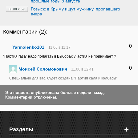
прошлые годы 8 августа
Розыск: в Крыму ищут мужчину, пропавшего
08.08.2026
вчера
Комментарии (
2
):
0
Yarmolenko101
11.06 в 11:17
"Партия газа" надо полагать в Выборах участия не принимает ?
0
Моисей Соломонович
11.06 в 12:41
Специально для вас, будет создана "Партия сала и колбасы".
Эта новость опубликована больше недели назад.
Комментарии отключены.
+
Разделы