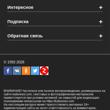
Новости Феодосии
+
Интересное
Новости Крыма
Мировые новости
Видео о Феодосии
+
Подписка
Объявления
Веб-камеры Феодосии
Здоровье
Блоги феодосийцев
Печатная версия газеты "Кафа"
+
СМС мнения читателей
Обратная связь
Школы Феодосии
RSS
Рекламодателям
Контактная информация
© 1992-2026
ВНИМАНИЕ! Частичное или полное воспроизведение, размещенных на
сайте kafanews.com, текстовых и фотографических материалов
приветствуется при условии активной, не закрытой для индексации
поисковиками гиперссылки на
https://kafanews.com
На настоящем ресурсе может присутствовать материал 18+
Администрация сайта не несет ответственность за комментарии,