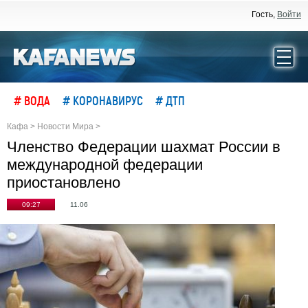
Гость,
Войти
# ВОДА
# КОРОНАВИРУС
# ДТП
Кафа
>
Новости Мира
>
Членство Федерации шахмат России в
международной федерации
приостановлено
09:27
11.06