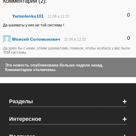
Комментарии (
2
):
0
Yarmolenko101
11.06 в 11:15
Да шахматы у них не той системы !
0
Моисей Соломонович
11.06 в 12:32
Да хрен бы с ними, этими шахматами, главное, чтобы колбаса у вас была
ТОЙ системы.
Эта новость опубликована больше недели назад.
Комментарии отключены.
+
Разделы
Новости Феодосии
+
Интересное
Новости Крыма
Мировые новости
Видео о Феодосии