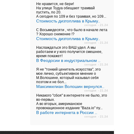
Не нравится, не бери!
На улице Тодуа обещают трамвай
пустить, по 20.
А сегодня по 109 и без трамвая, но 109...
Стоимость дизтоплива в Крыму..
сегодня - 21.24
С Восьмидесяти , что было в начале лета
? Хорошо снижение !?
Стоимость дизтоплива в Крыму..
сегодня - 21.24
Наслаждаться это ВАШ удел. А мы
работаем и у кого получится смешнее,
время покажет!
В Феодосии в индустриальном ..
сегодня - 21.24
Я не "тонкий ценитель искусства", это
мое лично, субъективное мнение о
М.Волошине, который называл себя
поэтом и не бол...
Максимилиан Волошин вернулся..
сегодня - 21.24
Никакого "сбоя" в интернете не было, это
во-первых.
А во вторых, американское
провокационное издание "Baza.io" пу...
В работе интернета в России ..
сегодня - 21.24