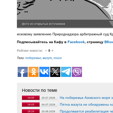
фото из открытых источников
исковому заявлению Природнадзора арбитражный суд Кр
Подписывайтесь на Кафу в
Facebook
, страницу
ВКон
Рейтинг новости:
0
Теги:
побережье
,
мазут
,
поиск
Новости по теме
На побережье Азовского моря 
19:05
20.07.2026
Пятна мазута не обнаружены н
16:03
04.07.2026
Продолжается реабилитация ч
18:24
20.06.2026