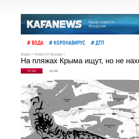
Крым: новости
Феодосии
# ВОДА
# КОРОНАВИРУС
# ДТП
Кафа
>
Новости Крыма
>
На пляжах Крыма ищут, но не нах
07:04
12.06