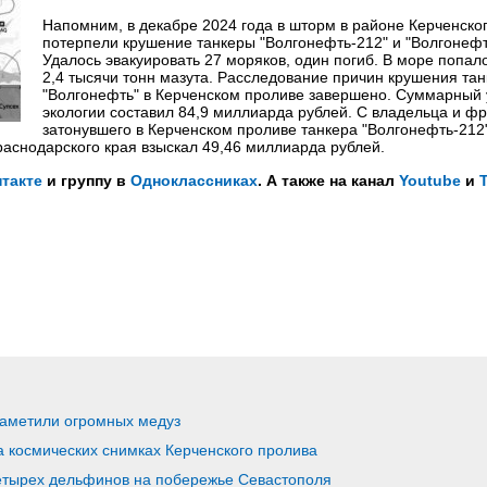
Напомним, в декабре 2024 года в шторм в районе Керченско
потерпели крушение танкеры "Волгонефть-212" и "Волгонефт
Удалось эвакуировать 27 моряков, один погиб. В море попал
2,4 тысячи тонн мазута. Расследование причин крушения та
"Волгонефть" в Керченском проливе завершено. Суммарный
экологии составил 84,9 миллиарда рублей. С владельца и ф
затонувшего в Керченском проливе танкера "Волгонефть-212
аснодарского края взыскал 49,46 миллиарда рублей.
такте
и группу в
Одноклассниках
. А также на канал
Youtube
и
заметили огромных медуз
а космических снимках Керченского пролива
етырех дельфинов на побережье Севастополя