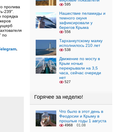
мировые показатели
595
го пролива
ь-239".
Нашествие пеламиды и
о порядка
темного окуня
нкеров
зафиксировали у
 ущерб
берегов Крыма
рахтователя
556
" по
Тарханкутскому маяку
исполнилось 210 лет
Telegram
.
538
Движение по мосту в
Крым ночью
перекрывали на 3,5
часа, сейчас очереди
нет
527
Горячее за неделю!
Что было в этот день в
Феодосии и Крыму в
прошлые годы 1 августа
4968
01.08