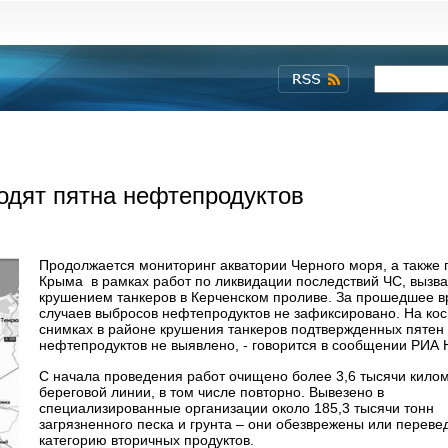
одят пятна нефтепродуктов
Продолжается мониторинг акватории Черного моря, а также
Крыма в рамках работ по ликвидации последствий ЧС, вызв
крушением танкеров в Керченском проливе. За прошедшее 
случаев выбросов нефтепродуктов не зафиксировано. На ко
снимках в районе крушения танкеров подтвержденных пятен
нефтепродуктов не выявлено, - говорится в сообщении РИА 
С начала проведения работ очищено более 3,6 тысячи кило
береговой линии, в том числе повторно. Вывезено в
специализированные организации около 185,3 тысячи тонн
загрязненного песка и грунта – они обезврежены или переве
категорию вторичных продуктов.