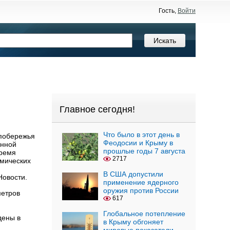
Гость,
Войти
Главное сегодня!
Что было в этот день в
 побережья
Феодосии и Крыму в
анной
прошлые годы 7 августа
время
2717
смических
В США допустили
Новости.
применение ядерного
оружия против России
метров
617
Глобальное потепление
дены в
в Крыму обгоняет