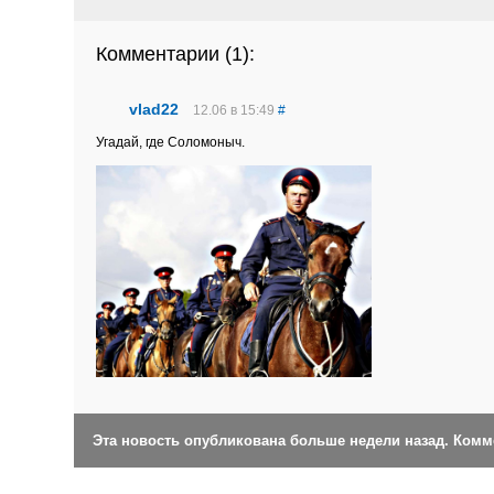
Комментарии (
1
):
vlad22
12.06 в 15:49
#
Угадай, где Соломоныч.
Эта новость опубликована больше недели назад. Ком