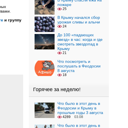
В Крыму спасли ежа на
пожаре
ных
25
твами.
В Крыму начался сбор
те
и группу
урожая сливы и алычи
24
До 100 «падающих
звезд» в час: когда и где
смотреть звездопад в
Крыму
21
Что посмотреть и
послушать в Феодосии
8 августа
18
Горячее за неделю!
Что было в этот день в
Феодосии и Крыму в
прошлые годы 3 августа
4289
03.08
Что было в этот день в