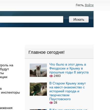
Гость,
Войти
Главное сегодня!
Что было в этот день в
троль на
Феодосии и Крыму в
 будут
прошлые годы 8 августа
ппы
2483
екции
В Старом Крыму зовут
на квест-знакомство с
а
историей города и
е инспекторы
творчеством
Паустовского
28
вижения