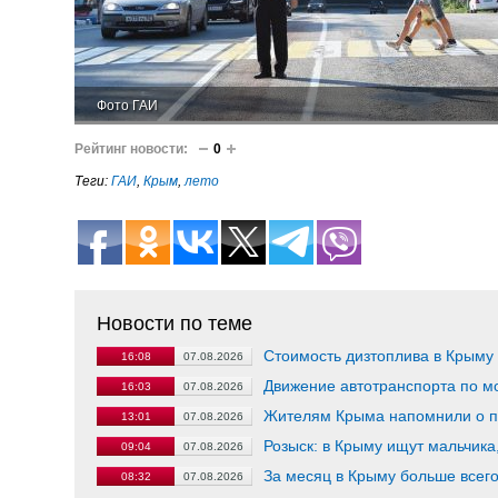
Фото ГАИ
Рейтинг новости:
0
Теги:
ГАИ
,
Крым
,
лето
Новости по теме
Стоимость дизтоплива в Крыму 
16:08
07.08.2026
Движение автотранспорта по м
16:03
07.08.2026
Жителям Крыма напомнили о п
13:01
07.08.2026
Розыск: в Крыму ищут мальчика
09:04
07.08.2026
За месяц в Крыму больше всего
08:32
07.08.2026