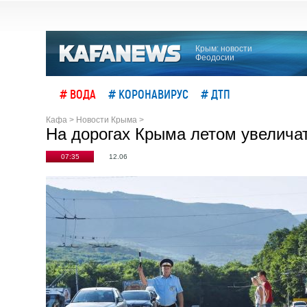
Крым: новости
Феодосии
# ВОДА
# КОРОНАВИРУС
# ДТП
Кафа
>
Новости Крыма
>
На дорогах Крыма летом увеличат
07:35
12.06