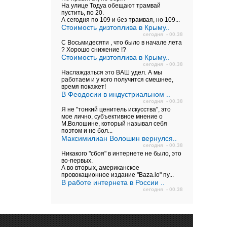
На улице Тодуа обещают трамвай
пустить, по 20.
А сегодня по 109 и без трамвая, но 109...
Стоимость дизтоплива в Крыму..
сегодня - 00.38
С Восьмидесяти , что было в начале лета
? Хорошо снижение !?
Стоимость дизтоплива в Крыму..
сегодня - 00.38
Наслаждаться это ВАШ удел. А мы
работаем и у кого получится смешнее,
время покажет!
В Феодосии в индустриальном ..
сегодня - 00.38
Я не "тонкий ценитель искусства", это
мое лично, субъективное мнение о
М.Волошине, который называл себя
поэтом и не бол...
Максимилиан Волошин вернулся..
сегодня - 00.38
Никакого "сбоя" в интернете не было, это
во-первых.
А во вторых, американское
провокационное издание "Baza.io" пу...
В работе интернета в России ..
сегодня - 00.38