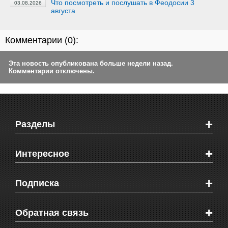
Что посмотреть и послушать в Феодосии 3
03.08.2026
августа
Комментарии (
0
):
Эта новость опубликована больше недели назад.
Комментарии отключены.
+
Разделы
Новости Феодосии
+
Интересное
Новости Крыма
Мировые новости
Видео о Феодосии
+
Подписка
Объявления
Веб-камеры Феодосии
Здоровье
Блоги феодосийцев
Печатная версия газеты "Кафа"
+
СМС мнения читателей
Обратная связь
Школы Феодосии
RSS