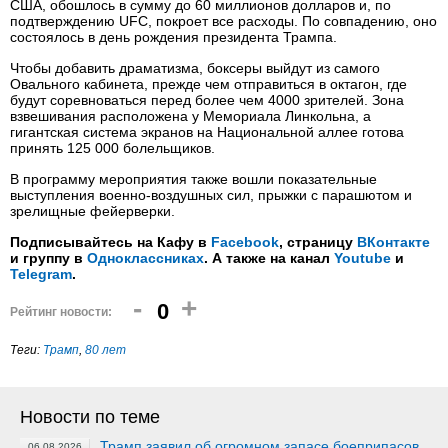
США, обошлось в сумму до 60 миллионов долларов и, по
подтверждению UFC, покроет все расходы. По совпадению, оно
состоялось в день рождения президента Трампа.
Чтобы добавить драматизма, боксеры выйдут из самого
Овального кабинета, прежде чем отправиться в октагон, где
будут соревноваться перед более чем 4000 зрителей. Зона
взвешивания расположена у Мемориала Линкольна, а
гигантская система экранов на Национальной аллее готова
принять 125 000 болельщиков.
В программу мероприятия также вошли показательные
выступления военно-воздушных сил, прыжки с парашютом и
зрелищные фейерверки.
Подписывайтесь на Кафу в
Facebook
, страницу
ВКонтакте
и группу в
Одноклассниках
. А также на канал
Youtube
и
Telegram
.
-
+
0
Рейтинг новости:
Теги:
Трамп
,
80 лет
Новости по теме
Трамп заявил об огромном запасе боеприпасов
06.08.2026