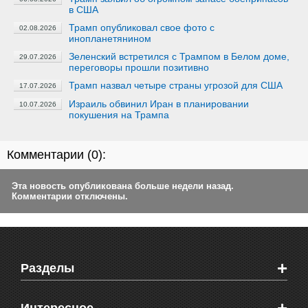
в США
Трамп опубликовал свое фото с
02.08.2026
инопланетянином
Зеленский встретился с Трампом в Белом доме,
29.07.2026
переговоры прошли позитивно
Трамп назвал четыре страны угрозой для США
17.07.2026
Израиль обвинил Иран в планировании
10.07.2026
покушения на Трампа
Комментарии (
0
):
Эта новость опубликована больше недели назад.
Комментарии отключены.
+
Разделы
Новости Феодосии