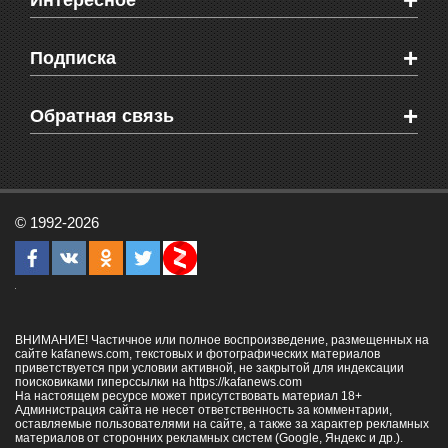
+
Интересное
Новости Крыма
Мировые новости
Видео о Феодосии
+
Подписка
Объявления
Веб-камеры Феодосии
Здоровье
Блоги феодосийцев
Печатная версия газеты "Кафа"
+
СМС мнения читателей
Обратная связь
Школы Феодосии
RSS
Рекламодателям
Контактная информация
© 1992-2026
ВНИМАНИЕ! Частичное или полное воспроизведение, размещенных на
сайте kafanews.com, текстовых и фотографических материалов
приветствуется при условии активной, не закрытой для индексации
поисковиками гиперссылки на
https://kafanews.com
На настоящем ресурсе может присутствовать материал 18+
Администрация сайта не несет ответственность за комментарии,
оставляемые пользователями на сайте, а также за характер рекламных
материалов от сторонних рекламных систем (Google, Яндекс и др.).