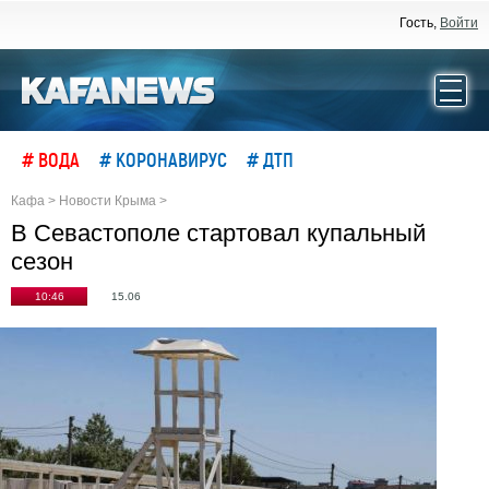
Гость,
Войти
# ВОДА
# КОРОНАВИРУС
# ДТП
Кафа
>
Новости Крыма
>
В Севастополе стартовал купальный
сезон
10:46
15.06