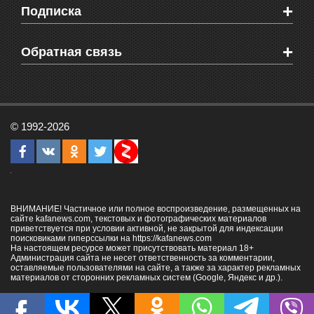
+
Подписка
Объявления
Веб-камеры Феодосии
Здоровье
Блоги феодосийцев
Печатная версия газеты "Кафа"
+
СМС мнения читателей
Обратная связь
Школы Феодосии
RSS
Рекламодателям
Контактная информация
© 1992-2026
ВНИМАНИЕ! Частичное или полное воспроизведение, размещенных на
сайте kafanews.com, текстовых и фотографических материалов
приветствуется при условии активной, не закрытой для индексации
поисковиками гиперссылки на
https://kafanews.com
На настоящем ресурсе может присутствовать материал 18+
Администрация сайта не несет ответственность за комментарии,
оставляемые пользователями на сайте, а также за характер рекламных
материалов от сторонних рекламных систем (Google, Яндекс и др.).