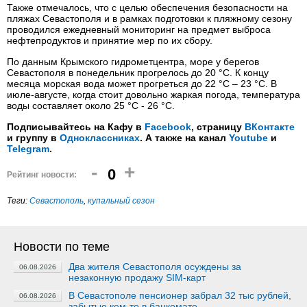
Также отмечалось, что с целью обеспечения безопасности на
пляжах Севастополя и в рамках подготовки к пляжному сезону
проводился ежедневный мониторинг на предмет выброса
нефтепродуктов и принятие мер по их сбору.
По данным Крымского гидрометцентра, море у берегов
Севастополя в понедельник прогрелось до 20 °C. К концу
месяца морская вода может прогреться до 22 °C – 23 °C. В
июле-августе, когда стоит довольно жаркая погода, температура
воды составляет около 25 °C - 26 °C.
Подписывайтесь на Кафу в
Facebook
, страницу
ВКонтакте
и группу в
Одноклассниках
. А также на канал
Youtube
и
Telegram
.
-
+
0
Рейтинг новости:
Теги:
Севастополь
,
купальный сезон
Новости по теме
Два жителя Севастополя осуждены за
06.08.2026
незаконную продажу SIM-карт
В Севастополе пенсионер забрал 32 тыс рублей,
06.08.2026
забытые кем-то в банкомате