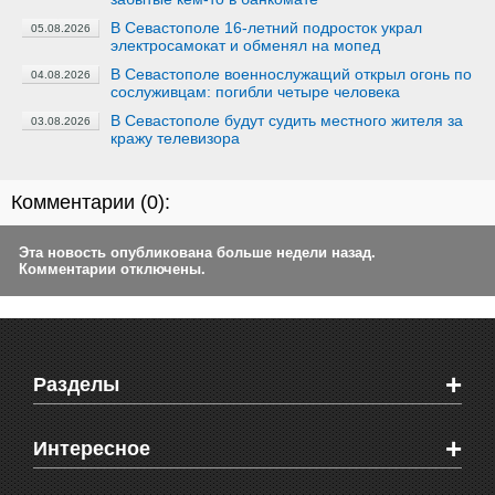
В Севастополе 16-летний подросток украл
05.08.2026
электросамокат и обменял на мопед
В Севастополе военнослужащий открыл огонь по
04.08.2026
сослуживцам: погибли четыре человека
В Севастополе будут судить местного жителя за
03.08.2026
кражу телевизора
Комментарии (
0
):
Эта новость опубликована больше недели назад.
Комментарии отключены.
+
Разделы
Новости Феодосии
+
Интересное
Новости Крыма
Мировые новости
Видео о Феодосии