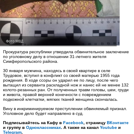
Фото МВД
Прокуратура республики утвердила обвинительное заключение
по уголовному делу в отношении 31-летнего жителя
Симферопольского района.
30 января мужчина, находясь в своей квартире в селе
Трудовое, вступил в конфликт со своей матерью 1955 года
рождения. В ходе ссоры он ударил ее по лицу, после чего
вытащил из серванта раскладной нож и нанес ей не менее 132
колото-резанных ран. От полученных травм головы, шеи, груди
и живота, правой верхней конечности с повреждением
подкожной клетчатки, мягких тканей женщина скончалась.
Вину в инкриминируемом преступлении обвиняемый признал.
Уголовное дело будет направлено в суд.
Подписывайтесь на Кафу в
Facebook
, страницу
ВКонтакте
и группу в
Одноклассниках
. А также на канал
Youtube
и
Telegram
.