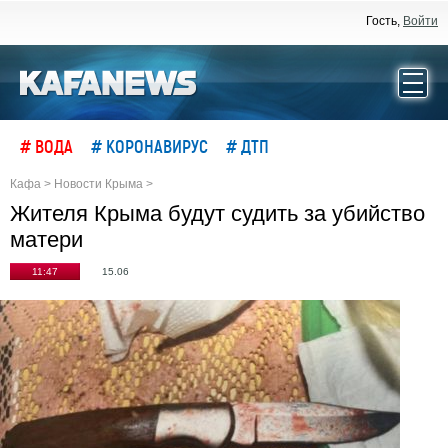
Гость,
Войти
# ВОДА
# КОРОНАВИРУС
# ДТП
Кафа
>
Новости Крыма
>
Жителя Крыма будут судить за убийство
матери
11:47
15.06