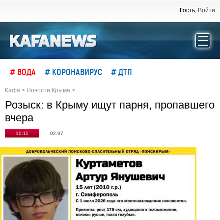
Гость,
Войти
# ВОДА
# КОРОНАВИРУС
# ДТП
Кафа
>
Новости Крыма
>
Розыск: в Крыму ищут парня, пропавшего
вчера
10:11
02.07