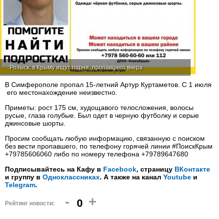
Розыск: в Крыму ищут парня, пропавшего вчера
В Симферополе пропал 15-летний Артур Куртаметов. С 1 июля
его местонахождение неизвестно.
Приметы: рост 175 см, худощавого телосложения, волосы
русые, глаза голубые. Был одет в черную футболку и серые
джинсовые шорты.
Просим сообщать любую информацию, связанную с поиском
без вести пропавшего, по телефону горячей линии #ПоискКрым
+79785606060 либо по номеру телефона +79789647680
Подписывайтесь на Кафу в
Facebook
, страницу
ВКонтакте
и группу в
Одноклассниках
. А также на канал
Youtube
и
Telegram
.
-
+
0
Рейтинг новости: