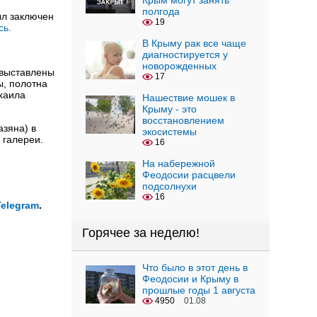
Крым могут занять
полгода
ыл заключен
19
сь.
В Крыму рак все чаще
диагностируется у
новорожденных
 выставлены
17
ы, полотна
хаила
Нашествие мошек в
Крыму - это
восстановлением
азяна) в
экосистемы
й галереи.
16
На набережной
Феодосии расцвели
подсолнухи
16
Telegram
.
Горячее за неделю!
Что было в этот день в
Феодосии и Крыму в
прошлые годы 1 августа
4950
01.08