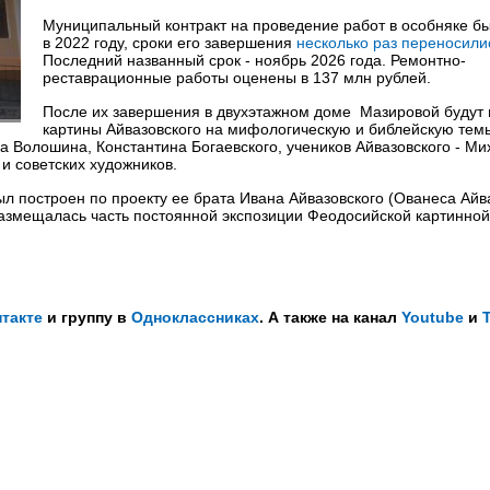
Муниципальный контракт на проведение работ в особняке б
в 2022 году, сроки его завершения
несколько раз переносили
Последний названный срок - ноябрь 2026 года. Ремонтно-
реставрационные работы оценены в 137 млн рублей.
После их завершения в двухэтажном доме Мазировой будут
картины Айвазовского на мифологическую и библейскую тем
а Волошина, Константина Богаевского, учеников Айвазовского - Ми
и советских художников.
 построен по проекту ее брата Ивана Айвазовского (Ованеса Айв
 размещалась часть постоянной экспозиции Феодосийской картинно
такте
и группу в
Одноклассниках
. А также на канал
Youtube
и