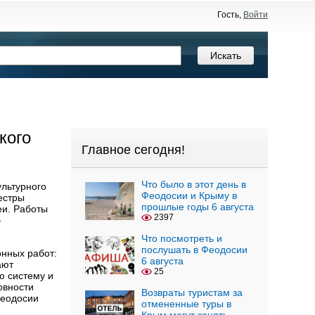
Гость,
Войти
кого
Главное сегодня!
Что было в этот день в
льтурного
Феодосии и Крыму в
естры
прошлые годы 6 августа
еи. Работы
2397
-
Что посмотреть и
послушать в Феодосии
онных работ:
6 августа
ают
25
ю систему и
овности
Возвраты туристам за
Феодосии
отмененные туры в