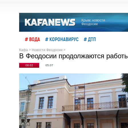
Крым: новости
Феодосии
# ВОДА
# КОРОНАВИРУС
# ДТП
Кафа
>
Новости Феодосии
>
В Феодосии продолжаются работы
08:02
05.07