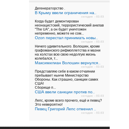
Дегенераторство .
В Крыму ввели ограничения на..
сегодня - 03.03
Когда будет демонтирован
неонацистский, террористический анклав
"The UA", а он будет уничтожен
непременно, можете не сом...
Ozon перестал принимать новы..
сегодня - 03.03
Ничего удивительного. Волошин, кроме
графоманского рифмоплетства и мазни
на холстах всю свою недолгую жизнь
колебался, т...
Максимилиан Волошин вернулся..
сегодня - 03.03
Представляю себе в каком отчаянии
пребывает нынче Министерство
Обороны. Как страшно, санкции самих
США!
Сборище п...
США ввели санкции против по..
сегодня - 03.03
Лепс, кроме всего прочего, ещё и певец?
Это невероятно!
Певец Григорий Лепс отменил ..
сегодня - 03.03