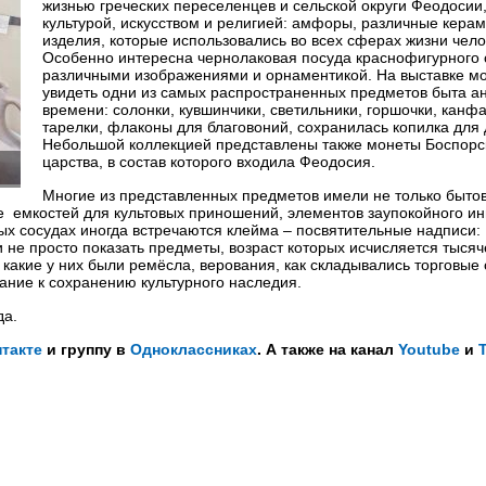
жизнью греческих переселенцев и сельской округи Феодосии,
культурой, искусством и религией: амфоры, различные кера
изделия, которые использовались во всех сферах жизни чело
Особенно интересна чернолаковая посуда краснофигурного 
различными изображениями и орнаментикой. На выставке м
увидеть одни из самых распространенных предметов быта а
времени: солонки, кувшинчики, светильники, горшочки, канф
тарелки, флаконы для благовоний, сохранилась копилка для 
Небольшой коллекцией представлены также монеты Боспорс
царства, в состав которого входила Феодосия.
Многие из представленных предметов имели не только быто
де емкостей для культовых приношений, элементов заупокойного ин
рых сосудах иногда встречаются клейма – посвятительные надписи:
 не просто показать предметы, возраст которых исчисляется тысяч
 какие у них были ремёсла, верования, как складывались торговые 
ание к сохранению культурного наследия.
да.
такте
и группу в
Одноклассниках
. А также на канал
Youtube
и