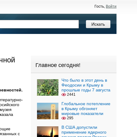
Гость,
Войти
чной
Главное сегодня!
Что было в этот день в
Феодосии и Крыму в
ревностей.
прошлые годы 7 августа
2441
итературно-
Глобальное потепление
осийского
в Крыму обгоняет
 музея
мировые показатели
казала
295
В США допустили
ающие
применение ядерного
связанных с