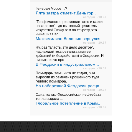
Генерал Мороз ...?
Ялта завтра отметит День гор..
сегодня - 10.37
"Графоманское рифмоплетство и мазня
на холстах" - да вы тонкий ценитель
искусства! Скажу вам по секрету, что
нынешняя вл...
Максимилиан Волошин вернулся..
сегодня - 10.37
Ну, раз "власть, это дело десятое",
наслаждайтесь результатами ее
действий (и бездействия) в Феодосии. И
пишите исчо про...
В Феодосии в индустриальном ..
сегодня - 10.37
Помидоры там никто не садил, они
выросли из семечек брошенного туда
гнилого помидора.
На набережной Феодосии расцв..
сегодня - 10.37
Одна только Феодосийская нефтебаза
тепла выдала ...
Глобальное потепление в Крым..
сегодня - 10.37