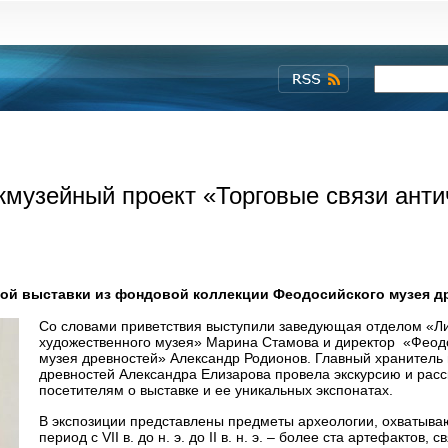
музейный проект «Торговые связи анти
ой выставки из фондовой коллекции Феодосийского музея д
Со словами приветствия выступили заведующая отделом «Л
художественного музея» Марина Стамова и директор «Феод
музея древностей» Александр Родионов. Главный хранитель
древностей Александра Елизарова провела экскурсию и расс
посетителям о выставке и ее уникальных экспонатах.
В экспозиции представлены предметы археологии, охватыв
период с VII в. до н. э. до II в. н. э. – более ста артефактов, 