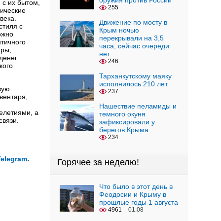
оружия против России
 с их бытом,
255
мические
века.
Движение по мосту в
стиля с
Крым ночью
ожно
перекрывали на 3,5
нтичного
часа, сейчас очереди
ары,
нет
денег.
246
кого
Тарханкутскому маяку
исполнилось 210 лет
вую
237
вентаря,
Нашествие пеламиды и
елетиями, а
темного окуня
связи.
зафиксировали у
берегов Крыма
234
Telegram
.
Горячее за неделю!
Что было в этот день в
Феодосии и Крыму в
прошлые годы 1 августа
4961
01.08