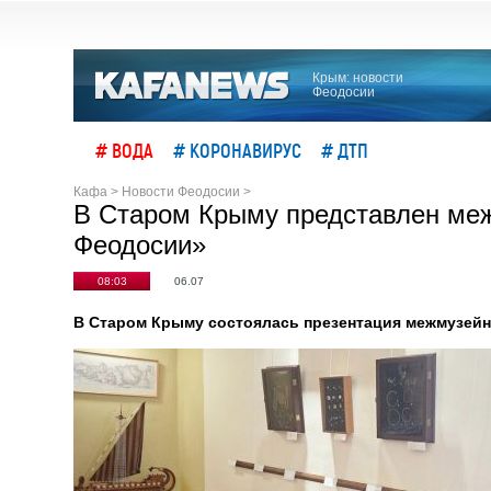
Крым: новости
Феодосии
# ВОДА
# КОРОНАВИРУС
# ДТП
Кафа
>
Новости Феодосии
>
В Старом Крыму представлен меж
Феодосии»
08:03
06.07
В Старом Крыму состоялась презентация межмузейн