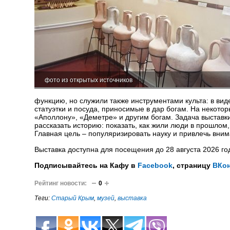
фото из открытых источников
функцию, но служили также инструментами культа: в ви
статуэтки и посуда, приносимые в дар богам. На некото
«Аполлону», «Деметре» и другим богам. Задача выставки
рассказать историю: показать, как жили люди в прошлом,
Главная цель – популяризировать науку и привлечь вним
Выставка доступна для посещения до 28 августа 2026 го
Подписывайтесь на Кафу в
Facebook
, страницу
ВКон
Рейтинг новости:
0
Теги:
Старый Крым
,
музей
,
выставка